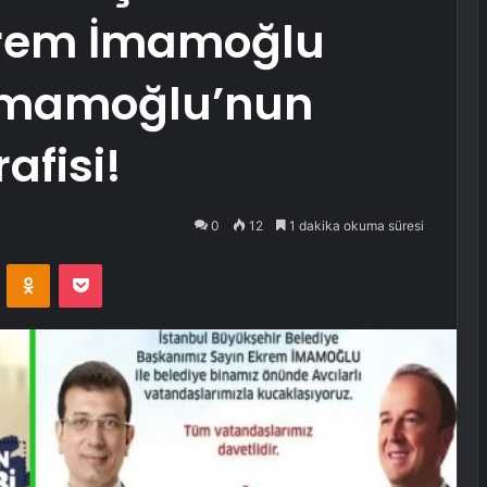
krem İmamoğlu
 İmamoğlu’nun
afisi!
0
12
1 dakika okuma süresi
VKontakte
Odnoklassniki
Pocket