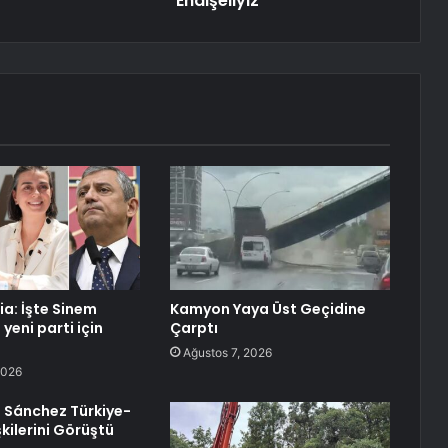
Endişeliyiz
a: İşte Sinem
Kamyon Yaya Üst Geçidine
yeni parti için
Çarptı
Ağustos 7, 2026
2026
 Sánchez Türkiye-
şkilerini Görüştü