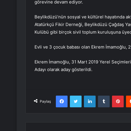
görevine devam ediyor.
Beylikdüzü’nün sosyal ve kültürel hayatında ak
Atatürkçü Fikir Derneği, Beylikdüzü Çağdaş Y
Kulübü gibi birçok sivil toplum kuruluşuna üyed
Evli ve 3 çocuk babası olan Ekrem İmamoğlu, 2
Ekrem İmamoğlu, 31 Mart 2019 Yerel Seçimler
Adayı olarak aday gösterildi.
Facebook
Twitter
LinkedIn
Tumblr
Pint
Paylaş