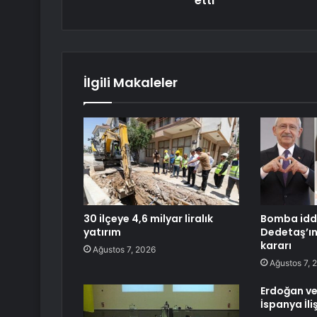
etti'
İlgili Makaleler
30 ilçeye 4,6 milyar liralık
Bomba iddi
yatırım
Dedetaş’ın 
kararı
Ağustos 7, 2026
Ağustos 7, 
Erdoğan ve
İspanya İli