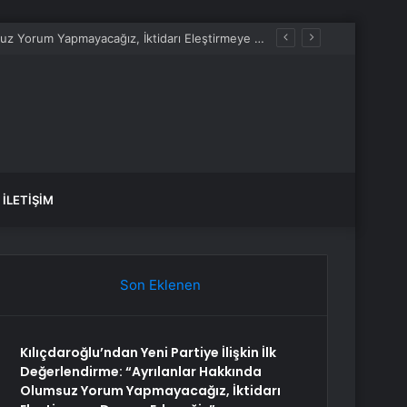
Kılıçdaroğlu’ndan Yeni Partiye İlişkin İlk Değerlendirme: “Ayrılanlar Hakkında Olumsuz Yorum Yapmayacağız, İktidarı Eleştirmeye Devam Edeceğiz”
İLETIŞIM
Son Eklenen
Kılıçdaroğlu’ndan Yeni Partiye İlişkin İlk
Değerlendirme: “Ayrılanlar Hakkında
Olumsuz Yorum Yapmayacağız, İktidarı