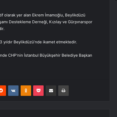
tif olarak yer alan Ekrem İmamoğlu, Beylikdüzü
aşamı Destekleme Derneği, Kızılay ve Gürpınarspor
ir.
3 yıldır Beylikdüzü’nde ikamet etmektedir.
inde CHP’nin İstanbul Büyükşehir Belediye Başkan
erest
Reddit
VKontakte
Odnoklassniki
Pocket
E-Posta ile paylaş
Yazdır