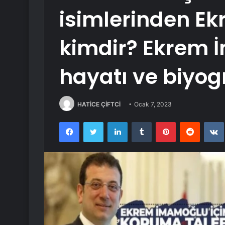
isimlerinden E
kimdir? Ekrem
hayatı ve biyogr
HATİCE ÇİFTCİ
Ocak 7, 2023
Facebook
Twitter
LinkedIn
Tumblr
Pinterest
Reddit