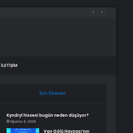
İLETIŞIM
Son Eklenen
Kyndryl hissesi bugün neden düşüyor?
Ağustos 6, 2026
Van Gölü Havzası’nın