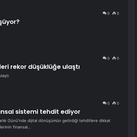
0
0
şüyor?
0
0
eri rekor düşüklüğe ulaştı
laştı
0
0
nansal sistemi tehdit ediyor
ık Günü'nde dijital dönüşümün getirdiği tehditlere dikkat
lerinin finansal…