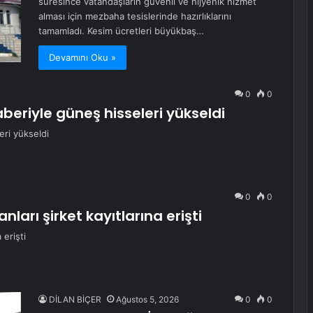
süresince vatandaşların güvenli ve hijyenik hizmet
alması için mezbaha tesislerinde hazırlıklarını
tamamladı. Kesim ücretleri büyükbaş…
Devamını Oku »
0
0
aberiyle güneş hisseleri yükseldi
eri yükseldi
0
0
ları şirket kayıtlarına erişti
 erişti
DİLAN BİÇER
Ağustos 5, 2026
0
0