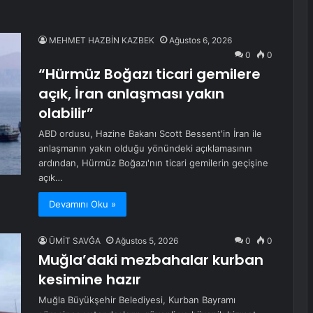
MEHMET HAZBİN KAZBEK
Ağustos 6, 2026
0
0
“Hürmüz Boğazı ticari gemilere
açık, İran anlaşması yakın
olabilir”
ABD ordusu, Hazine Bakanı Scott Bessent'in İran ile
anlaşmanın yakın olduğu yönündeki açıklamasının
ardından, Hürmüz Boğazı'nın ticari gemilerin geçişine
açık…
Devamını Oku »
ÜMİT SAVĞA
Ağustos 5, 2026
0
0
Muğla’daki mezbahalar kurban
kesimine hazır
Muğla Büyükşehir Belediyesi, Kurban Bayramı