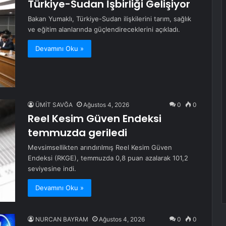
Türkiye-Sudan İşbirliği Gelişiyor
Bakan Yumaklı, Türkiye-Sudan ilişkilerini tarım, sağlık
ve eğitim alanlarında güçlendireceklerini açıkladı.
Devamını Oku »
ÜMİT SAVĞA
Ağustos 4, 2026
0
0
Reel Kesim Güven Endeksi
temmuzda geriledi
Mevsimsellikten arındırılmış Reel Kesim Güven
Endeksi (RKGE), temmuzda 0,8 puan azalarak 101,2
seviyesine indi.
Devamını Oku »
NURCAN BAYRAM
Ağustos 4, 2026
0
0