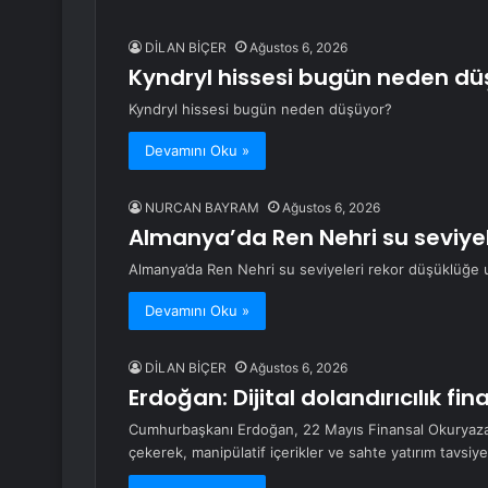
DİLAN BİÇER
Ağustos 6, 2026
Kyndryl hissesi bugün neden dü
Kyndryl hissesi bugün neden düşüyor?
Devamını Oku »
NURCAN BAYRAM
Ağustos 6, 2026
Almanya’da Ren Nehri su seviyel
Almanya’da Ren Nehri su seviyeleri rekor düşüklüğe u
Devamını Oku »
DİLAN BİÇER
Ağustos 6, 2026
Erdoğan: Dijital dolandırıcılık fi
Cumhurbaşkanı Erdoğan, 22 Mayıs Finansal Okuryazarl
çekerek, manipülatif içerikler ve sahte yatırım tavsiye