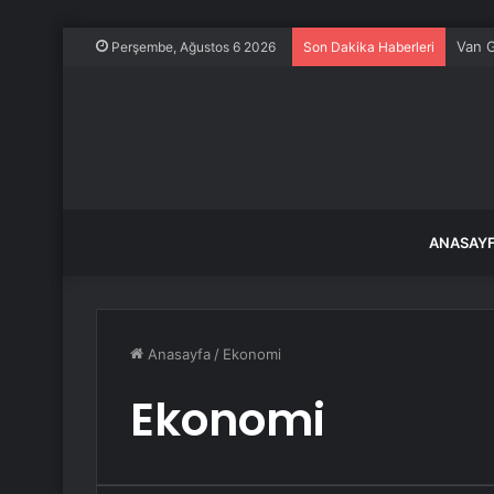
Van G
Perşembe, Ağustos 6 2026
Son Dakika Haberleri
ANASAY
Anasayfa
/
Ekonomi
Ekonomi