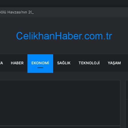
ölü Havzası’nın 2050 vizyonu şekilleniyor
FA
HABER
EKONOMI
SAĞLIK
TEKNOLOJI
YAŞAM