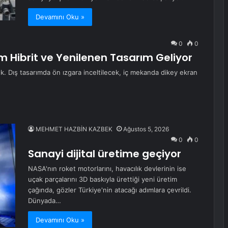
Devamını Oku »
0
0
 Hibrit ve Yenilenen Tasarım Geliyor
. Dış tasarımda ön ızgara inceltilecek, iç mekanda dikey ekran
MEHMET HAZBİN KAZBEK
Ağustos 5, 2026
0
0
Sanayi dijital üretime geçiyor
NASA'nın roket motorlarını, havacılık devlerinin ise
uçak parçalarını 3D baskıyla ürettiği yeni üretim
çağında, gözler Türkiye'nin atacağı adımlara çevrildi.
Dünyada…
Devamını Oku »