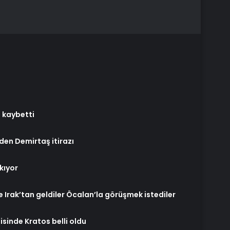
ı kaybetti
’den Demirtaş itirazı
kıyor
e Irak’tan geldiler Öcalan’la görüşmek istediler
sinde Kratos belli oldu