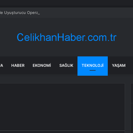
’de Uyuşturucu Operasyonu: 2 Kilo Ele Geçirildi
FA
HABER
EKONOMI
SAĞLIK
TEKNOLOJI
YAŞAM