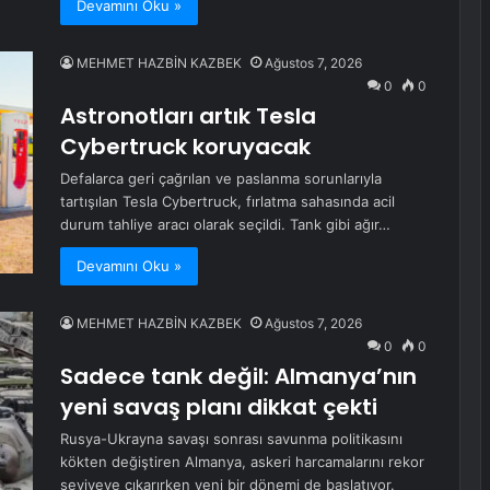
Devamını Oku »
MEHMET HAZBİN KAZBEK
Ağustos 7, 2026
0
0
Astronotları artık Tesla
Cybertruck koruyacak
Defalarca geri çağrılan ve paslanma sorunlarıyla
tartışılan Tesla Cybertruck, fırlatma sahasında acil
durum tahliye aracı olarak seçildi. Tank gibi ağır…
Devamını Oku »
MEHMET HAZBİN KAZBEK
Ağustos 7, 2026
0
0
Sadece tank değil: Almanya’nın
yeni savaş planı dikkat çekti
Rusya-Ukrayna savaşı sonrası savunma politikasını
kökten değiştiren Almanya, askeri harcamalarını rekor
seviyeye çıkarırken yeni bir dönemi de başlatıyor.