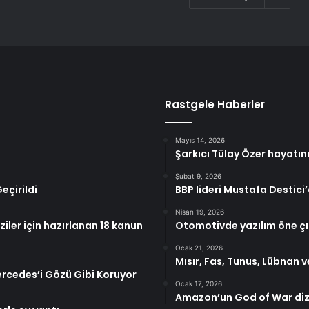
Rastgele Haberler
Mayıs 14, 2026
Şarkıcı Tülay Özer hayatın
Şubat 9, 2026
eçirildi
BBP lideri Mustafa Destici
Nisan 19, 2026
ziler için hazırlanan 18 kanun
Otomotivde yazılım öne çı
Ocak 21, 2026
Mısır, Fas, Tunus, Lübnan v
ercedes’i Gözü Gibi Koruyor
Ocak 17, 2026
Amazon’un God of War dizi