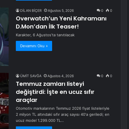
DİLAN BİÇER
Ağustos 5, 2026
0
0
Overwatch’un Yeni Kahramanı
D.Mon’dan İlk Teaser!
Karakter, 6 Ağustos'ta tanıtılacak
Devamını Oku »
ÜMİT SAVĞA
Ağustos 4, 2026
0
0
Temmuz zamları listeyi
değiştirdi: İşte en ucuz sıfır
araçlar
Otomotiv markalarının Temmuz 2026 fiyat listeleriyle
2 milyon TL altındaki sıfır araç sayısı 40'a geriledi; en
ucuz model 1.299.000 TL…