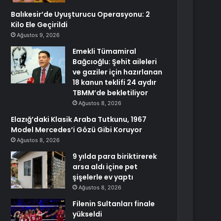
Balıkesir’de Uyuşturucu Operasyonu: 2
Kilo Ele Geçirildi
Ağustos 9, 2026
Emekli Tümamiral
Bağcıoğlu: Şehit aileleri
ve gaziler için hazırlanan
18 kanun teklifi 24 aydır
TBMM’de bekletiliyor
Ağustos 8, 2026
Elazığ’daki Klasik Araba Tutkunu, 1967
Model Mercedes’i Gözü Gibi Koruyor
Ağustos 8, 2026
9 yılda para biriktirerek
arsa aldı içine pet
şişelerle ev yaptı
Ağustos 8, 2026
Filenin Sultanları finale
yükseldi