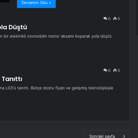
Devamını Oku »
0
0
ola Düştü
 bir elektrikli otomobilin motor aksamı koparak yola düştü.
0
0
Tanıttı
L03'ü tanıttı. Bütçe dostu fiyatı ve gelişmiş teknolojisiyle
Sonraki sayfa