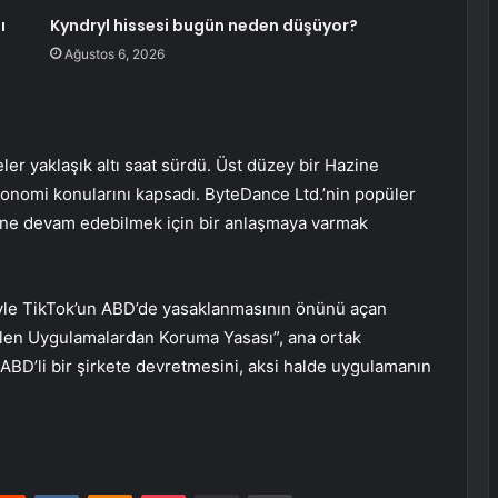
ı
Kyndryl hissesi bugün neden düşüyor?
Ağustos 6, 2026
r yaklaşık altı saat sürdü. Üst düzey bir Hazine
 ekonomi konularını kapsadı. ByteDance Ltd.’nin popüler
rine devam edebilmek için bir anlaşmaya varmak
iyle TikTok’un ABD’de yasaklanmasının önünü açan
ilen Uygulamalardan Koruma Yasası”, ana ortak
BD’li bir şirkete devretmesini, aksi halde uygulamanın
erest
Reddit
VKontakte
Odnoklassniki
Pocket
E-Posta ile paylaş
Yazdır