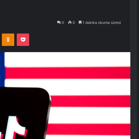
0
0
1 dakika okuma süresi
VKontakte
Odnoklassniki
Pocket