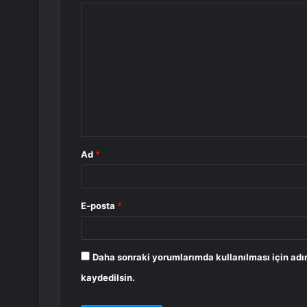
Y
o
r
u
m
*
Ad
*
E-posta
*
Daha sonraki yorumlarımda kullanılması için adı
kaydedilsin.