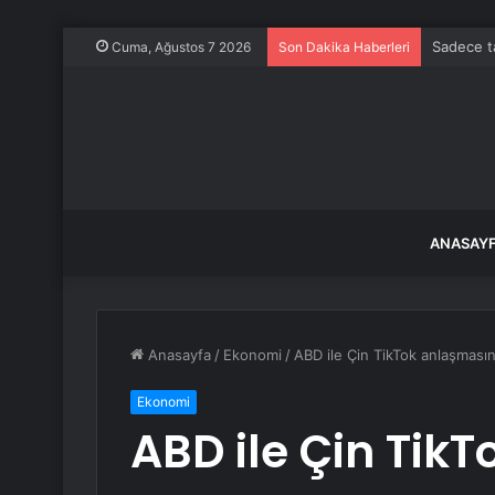
Sadece ta
Cuma, Ağustos 7 2026
Son Dakika Haberleri
ANASAY
Anasayfa
/
Ekonomi
/
ABD ile Çin TikTok anlaşmasın
Ekonomi
ABD ile Çin Tik