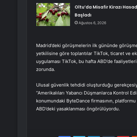
Oltu’da Misafir Kirazı Hasad
Başladı
Ağustos 6, 2026
Madrid’deki görüşmelerin ilk gününde görüşmele
yetkilisine göre toplantılar TikTok, ticaret ve
uygulaması TikTok, bu hafta ABD’de faaliyetle
zorunda.
Ulusal güvenlik tehdidi oluşturduğu gerekçes
“Amerikalıları Yabancı Düşmanlarca Kontrol Ed
konumundaki ByteDance firmasının, platformu A
ABD’deki yasaklanması öngörülüyordu.
Facebook
Twitter
LinkedIn
Tumblr
Pint