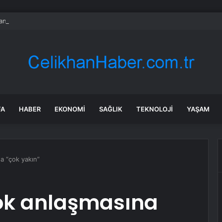
nk değil: Almanya’nın yeni savaş planı dikkat çekti
FA
HABER
EKONOMI
SAĞLIK
TEKNOLOJI
YAŞAM
a “çok yakın”
Tok anlaşmasına