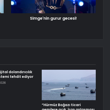
Simge'nin gurur gecesi!
jital dolandırıcılık
stemi tehdit ediyor
2026
“Hürmüz Boğazı ticari
gemilere açık, İran anlaşması