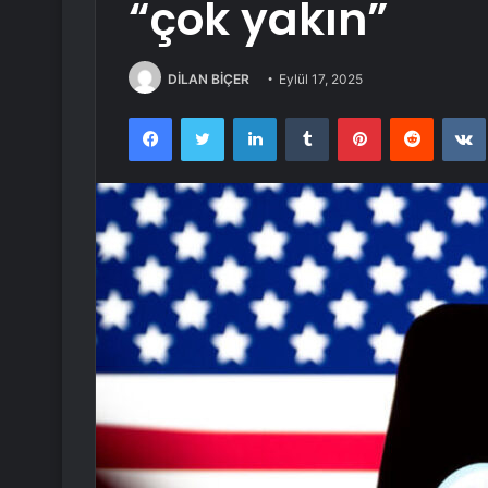
“çok yakın”
DİLAN BİÇER
Eylül 17, 2025
Facebook
Twitter
LinkedIn
Tumblr
Pinterest
Reddit