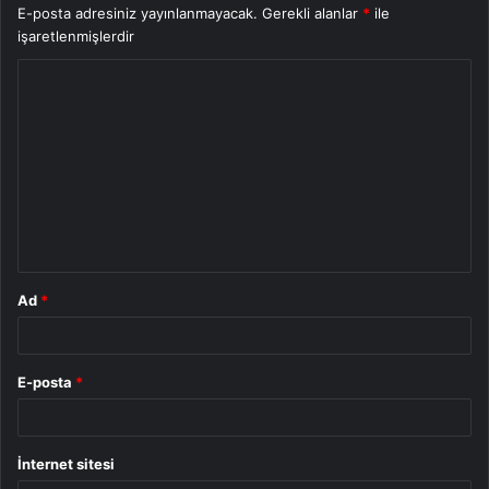
E-posta adresiniz yayınlanmayacak.
Gerekli alanlar
*
ile
işaretlenmişlerdir
Y
o
r
u
m
*
Ad
*
E-posta
*
İnternet sitesi