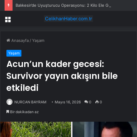
Balıkesir’de Uyuşturucu Operasyonu: 2 Kilo Ele Geçirildi
Menü
Anasayfa
/
Yaşam
Yaşam
Acun’un kader gecesi:
Survivor yayın akışını bile
etkiledi
NURCAN BAYRAM
Mayıs 16, 2026
0
0
Bir dakikadan az