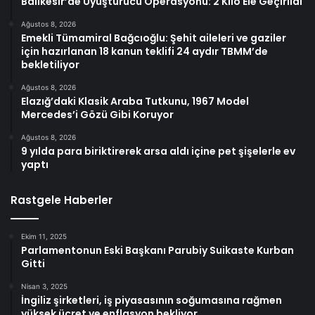
Balıkesir’de Uyuşturucu Operasyonu: 2 Kilo Ele Geçirildi
Ağustos 8, 2026
Emekli Tümamiral Bağcıoğlu: Şehit aileleri ve gaziler
için hazırlanan 18 kanun teklifi 24 aydır TBMM’de
bekletiliyor
Ağustos 8, 2026
Elazığ’daki Klasik Araba Tutkunu, 1967 Model
Mercedes’i Gözü Gibi Koruyor
Ağustos 8, 2026
9 yılda para biriktirerek arsa aldı içine pet şişelerle ev
yaptı
Rastgele Haberler
Ekim 11, 2025
Parlamentonun Eski Başkanı Parubiy Suikaste Kurban
Gitti
Nisan 3, 2025
İngiliz şirketleri, iş piyasasının soğumasına rağmen
yüksek ücret ve enflasyon bekliyor