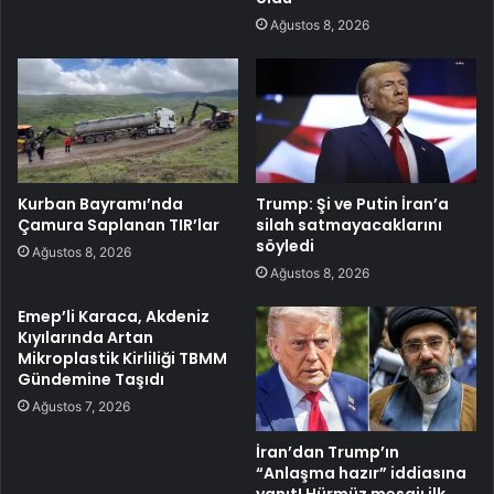
Ağustos 8, 2026
Kurban Bayramı’nda
Trump: Şi ve Putin İran’a
Çamura Saplanan TIR’lar
silah satmayacaklarını
söyledi
Ağustos 8, 2026
Ağustos 8, 2026
Emep’li Karaca, Akdeniz
Kıyılarında Artan
Mikroplastik Kirliliği TBMM
Gündemine Taşıdı
Ağustos 7, 2026
İran’dan Trump’ın
“Anlaşma hazır” iddiasına
yanıt! Hürmüz mesajı ilk