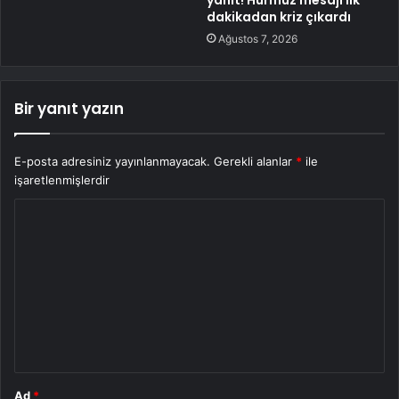
dakikadan kriz çıkardı
Ağustos 7, 2026
Bir yanıt yazın
E-posta adresiniz yayınlanmayacak.
Gerekli alanlar
*
ile
işaretlenmişlerdir
Y
o
r
u
m
*
Ad
*