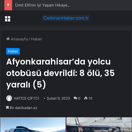
Ümit Elli’nin İyi Yaşam Hikayesi
Menü
Anasayfa
/
Haber
Haber
Afyonkarahisar’da yolcu
otobüsü devrildi: 8 ölü, 35
yaralı (5)
HATİCE ÇİFTCİ
Şubat 9, 2023
0
10
Bir dakikadan az