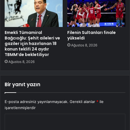
Emekli Tümamiral
Filenin Sultanları finale
Bağcıoğlu: Şehit aileleri ve
yükseldi
gaziler için hazırlanan 18
Ağustos 8, 2026
kanun teklifi 24 aydır
TBMM’de bekletiliyor
Ağustos 8, 2026
Bir yanıt yazın
E-posta adresiniz yayınlanmayacak.
Gerekli alanlar
*
ile
işaretlenmişlerdir
Y
o