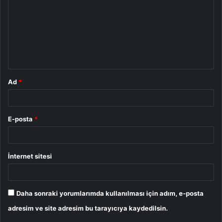
r
u
m
*
Ad
*
E-posta
*
İnternet sitesi
Daha sonraki yorumlarımda kullanılması için adım, e-posta
adresim ve site adresim bu tarayıcıya kaydedilsin.