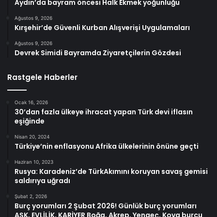
Aydın’da bayram öncesi Halk Ekmek yoğunluğu
Ağustos 9, 2026
Kırşehir’de Güvenli Kurban Alışverişi Uygulamaları
Ağustos 9, 2026
Devrek Simidi Bayramda Ziyaretçilerin Gözdesi
Rastgele Haberler
Ocak 16, 2026
30’dan fazla ülkeye ihracat yapan Türk devi iflasın
eşiğinde
Nisan 20, 2024
Türkiye’nin enflasyonu Afrika ülkelerinin önüne geçti
Haziran 10, 2023
Rusya: Karadeniz’de TürkAkımını koruyan savaş gemisi
saldırıya uğradı
Şubat 2, 2026
Burç yorumları 2 Şubat 2026! Günlük burç yorumları
AŞK, EVLİLİK, KARİYER Boğa, Akrep, Yengeç, Kova burcu