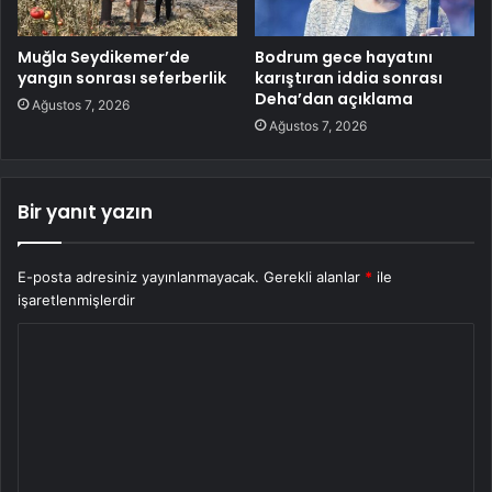
Muğla Seydikemer’de
Bodrum gece hayatını
yangın sonrası seferberlik
karıştıran iddia sonrası
Deha’dan açıklama
Ağustos 7, 2026
Ağustos 7, 2026
Bir yanıt yazın
E-posta adresiniz yayınlanmayacak.
Gerekli alanlar
*
ile
işaretlenmişlerdir
Y
o
r
u
m