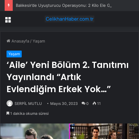
Balıkesir’de Uyuşturucu Operasyonu: 2 Kilo Ele Geçirildi
Menü
Anasayfa
/
Yaşam
Yaşam
‘Aile’ Yeni Bölüm 2. Tanıtımı
Yayınlandı “Artık
Evlendiğim Erkek Yok…”
SERPİL MUTLU
Mayıs 30, 2023
0
11
1 dakika okuma süresi