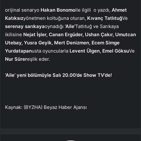
orijinal senaryo
Hakan Bonomo
ile ilgili
o yazdı,
Ahmet
Katıksız
yönetmen koltuğuna oturan,
Kıvanç Tatlıtuğ
Ve
serenay sarıkaya
oynadığı
‘Aile’
Tatlıtuğ ve Sarıkaya
ikilisine
Nejat İşler, Canan Ergüder, Ushan Çakır, Umutcan
Utebay, Yusra Geyik, Mert Denizmen, Ecem Simge
Yurdatapan
usta oyuncularla
Levent Ülgen, Emel Göksu
Ve
Nur Sürer
eşlik eder.
‘Aile’ yeni bölümüyle Salı 20.00’de Show TV’de!
Kaynak: (BYZHA) Beyaz Haber Ajansı