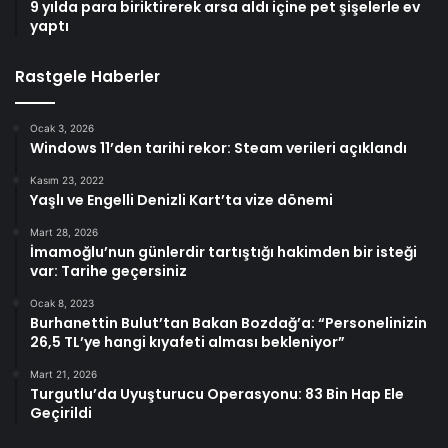
9 yılda para biriktirerek arsa aldı içine pet şişelerle ev
yaptı
Rastgele Haberler
Ocak 3, 2026
Windows 11’den tarihi rekor: Steam verileri açıklandı
Kasım 23, 2022
Yaşlı ve Engelli Denizli Kart’ta vize dönemi
Mart 28, 2026
İmamoğlu’nun günlerdir tartıştığı hakimden bir isteği
var: Tarihe geçersiniz
Ocak 8, 2023
Burhanettin Bulut’tan Bakan Bozdağ’a: “Personelinizin
26,5 TL’ye hangi kıyafeti alması bekleniyor”
Mart 21, 2026
Turgutlu’da Uyuşturucu Operasyonu: 83 Bin Hap Ele
Geçirildi