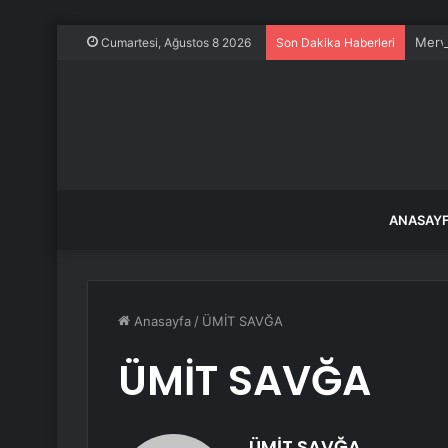
Merve
Cumartesi, Ağustos 8 2026
Son Dakika Haberleri
ANASAY
Anasayfa
/
ÜMİT SAVĞA
ÜMİT SAVĞA
ÜMİT SAVĞA