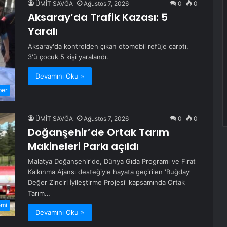
ÜMİT SAVĞA
Ağustos 7, 2026
0
0
Aksaray’da Trafik Kazası: 5
Yaralı
Aksaray'da kontrolden çıkan otomobil refüje çarptı,
3'ü çocuk 5 kişi yaralandı.
Devamını Oku »
ber
ÜMİT SAVĞA
Ağustos 7, 2026
0
0
Doğanşehir’de Ortak Tarım
Makineleri Parkı açıldı
Malatya Doğanşehir'de, Dünya Gıda Programı ve Fırat
Kalkınma Ajansı desteğiyle hayata geçirilen 'Buğday
Değer Zinciri İyileştirme Projesi' kapsamında Ortak
Tarım…
omi
Devamını Oku »