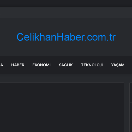
 Dizdar’ın bebeğinin cinsiyeti belli oldu: Doğum tarihini de açıkladı
FA
HABER
EKONOMI
SAĞLIK
TEKNOLOJI
YAŞAM