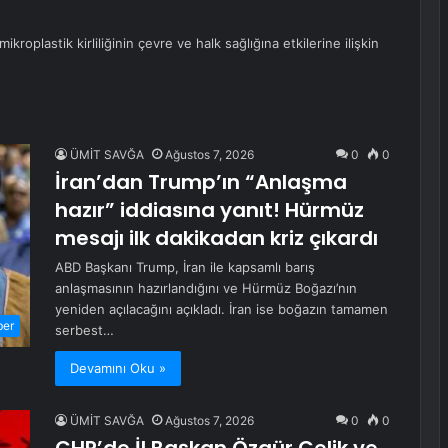
kroplastik kirliliğinin çevre ve halk sağlığına etkilerine ilişkin
ÜMİT SAVĞA
Ağustos 7, 2026
0
0
İran’dan Trump’ın “Anlaşma
hazır” iddiasına yanıt! Hürmüz
mesajı ilk dakikadan kriz çıkardı
ABD Başkanı Trump, İran ile kapsamlı barış
anlaşmasının hazırlandığını ve Hürmüz Boğazı’nın
yeniden açılacağını açıkladı. İran ise boğazın tamamen
ber
serbest…
Devamını Oku »
ÜMİT SAVĞA
Ağustos 7, 2026
0
0