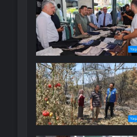
Yaş
Yaş