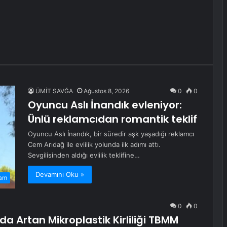
ÜMİT SAVĞA
Ağustos 8, 2026
0
0
Oyuncu Aslı İnandık evleniyor:
Ünlü reklamcıdan romantik teklif
Oyuncu Aslı İnandık, bir süredir aşk yaşadığı reklamcı
Cem Arıdağ ile evlilik yolunda ilk adımı attı.
Sevgilisinden aldığı evlilik teklifine…
Devamını Oku »
am
0
0
da Artan Mikroplastik Kirliliği TBMM