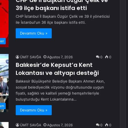
CHP’de İl Başkan Özgür Çelik ve
39 ilçe başkanı istifa etti
CHP İstanbul İl Başkanı Özgür Çelik ve 39 il yöneticisi
ile İstanbul'un 36 ilçe başkanı istifa etti.
Devamını Oku »
ber
ÜMİT SAVĞA
Ağustos 7, 2026
0
0
Balıkesir’de Kepsut’a Kent
Lokantası ve altyapı desteği
Balıkesir Büyükşehir Belediye Başkanı Ahmet Akın,
sosyal belediyecilik vizyonu doğrultusunda uygun
fiyatlı, sağlıklı ve kaliteli yemeği hemşehrileriyle
buluşturduğu Kent Lokantalarına…
am
Devamını Oku »
ÜMİT SAVĞA
Ağustos 7, 2026
0
0