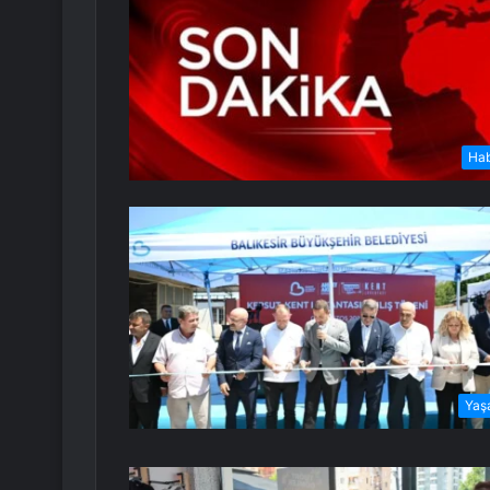
Ha
Yaş