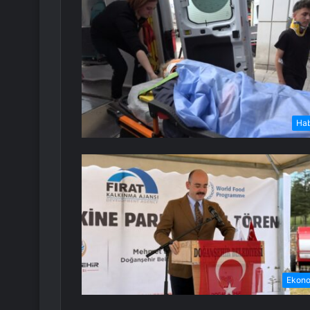
Ha
Ekon