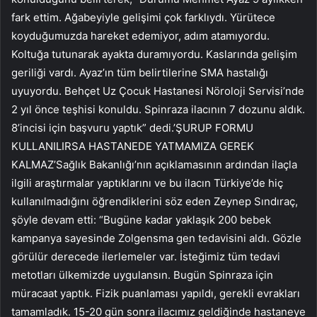
fark ettim. Ağabeyiyle gelişimi çok farklıydı. Yürütece
koyduğumuzda hareket edemiyor, adım atamıyordu.
Koltuğa tutunarak ayakta duramıyordu. Kaslarında gelişim
geriliği vardı. Ayaz’ın tüm belirtilerine SMA hastalığı
uyuyordu. Behçet Uz Çocuk Hastanesi Nöroloji Servisi’nde
2 yıl önce teşhisi konuldu. Spinraza ilacının 7 dozunu aldık.
8’incisi için başvuru yaptık” dedi.’ŞURUP FORMU
KULLANILIRSA HASTANEDE YATMAMIZA GEREK
KALMAZ’Sağlık Bakanlığı’nın açıklamasının ardından ilaçla
ilgili araştırmalar yaptıklarını ve bu ilacın Türkiye’de hiç
kullanılmadığını öğrendiklerini söz eden Zeynep Sındıraç,
şöyle devam etti: “Bugüne kadar yaklaşık 200 bebek
kampanya sayesinde Zolgensma gen tedavisini aldı. Gözle
görülür derecede ilerlemeler var. İsteğimiz tüm tedavi
metotları ülkemizde uygulansın. Bugün Spinraza için
müracaat yaptık. Fizik puanlaması yapıldı, gerekli evrakları
tamamladık. 15-20 gün sonra ilacımız geldiğinde hastaneye