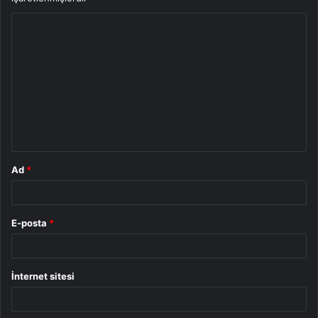
Y
o
r
u
m
*
Ad
*
E-posta
*
İnternet sitesi