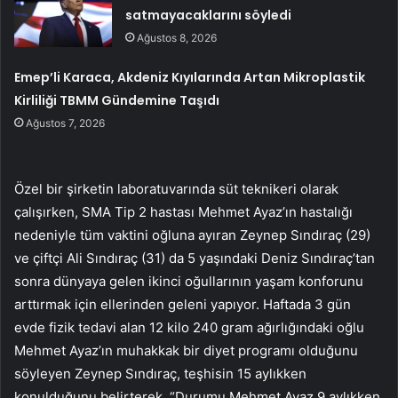
satmayacaklarını söyledi
Ağustos 8, 2026
Emep’li Karaca, Akdeniz Kıyılarında Artan Mikroplastik
Kirliliği TBMM Gündemine Taşıdı
Ağustos 7, 2026
Özel bir şirketin laboratuvarında süt teknikeri olarak
çalışırken, SMA Tip 2 hastası Mehmet Ayaz’ın hastalığı
nedeniyle tüm vaktini oğluna ayıran Zeynep Sındıraç (29)
ve çiftçi Ali Sındıraç (31) da 5 yaşındaki Deniz Sındıraç’tan
sonra dünyaya gelen ikinci oğullarının yaşam konforunu
arttırmak için ellerinden geleni yapıyor. Haftada 3 gün
evde fizik tedavi alan 12 kilo 240 gram ağırlığındaki oğlu
Mehmet Ayaz’ın muhakkak bir diyet programı olduğunu
söyleyen Zeynep Sındıraç, teşhisin 15 aylıkken
konulduğunu belirterek, “Durumu Mehmet Ayaz 9 aylıkken