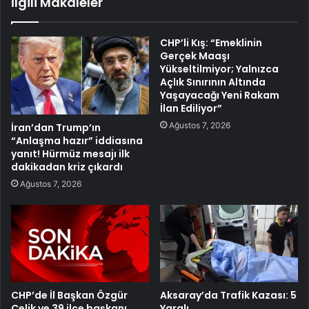
İlgili Makaleler
CHP’li Kış: “Emeklinin
Gerçek Maaşı
Yükseltilmiyor; Yalnızca
Açlık Sınırının Altında
Yaşayacağı Yeni Rakam
İlan Ediliyor”
Ağustos 7, 2026
İran’dan Trump’ın
“Anlaşma hazır” iddiasına
yanıt! Hürmüz mesajı ilk
dakikadan kriz çıkardı
Ağustos 7, 2026
CHP’de İl Başkan Özgür
Aksaray’da Trafik Kazası: 5
Çelik ve 39 ilçe başkanı
Yaralı