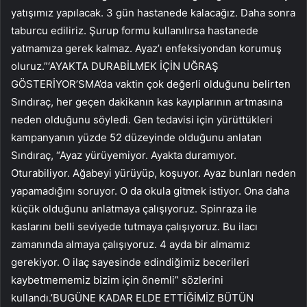
yatışımız yapılacak. 3 gün hastanede kalacağız. Daha sonra
taburcu ediliriz. Şurup formu kullanılırsa hastanede
yatmamıza gerek kalmaz. Ayaz’ı enfeksiyondan korumuş
oluruz.”‘AYAKTA DURABİLMEK İÇİN UĞRAŞ
GÖSTERİYOR’SMA’da vaktin çok değerli olduğunu belirten
Sındıraç, her geçen dakikanın kas kayıplarının artmasına
neden olduğunu söyledi. Gen tedavisi için yürüttükleri
kampanyanın yüzde 52 düzeyinde olduğunu anlatan
Sındıraç, “Ayaz yürüyemiyor. Ayakta duramıyor.
Oturabiliyor. Ağabeyi yürüyüp, koşuyor. Ayaz bunları neden
yapamadığını soruyor. O da okula gitmek istiyor. Ona daha
küçük olduğunu anlatmaya çalışıyoruz. Spinraza ile
kaslarını belli seviyede tutmaya çalışıyoruz. Bu ilacı
zamanında almaya çalışıyoruz. 4 ayda bir almamız
gerekiyor. O ilaç sayesinde edindiğimiz becerileri
kaybetmememiz bizim için önemli” sözlerini
kullandı.’BUGÜNE KADAR ELDE ETTİĞİMİZ BÜTÜN