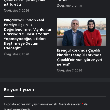
istifa etti
Ağustos 7, 2026
Ağustos 7, 2026
Kılıçdaroğlu’ndan Yeni
Partiye İlişkin İlk
Değerlendirme: “Ayrılanlar
Hakkında Olumsuz Yorum
Yapmayacağız, İktidarı
Eleştirmeye Devam
Edeceğiz”
Esengül Korkmaz Çiçekli
Ağustos 7, 2026
kimdir? Esengül Korkmaz
Çiçekli’nin yeni görev yeri
neresi?
Ağustos 7, 2026
Bir yanıt yazın
E-posta adresiniz yayınlanmayacak.
Gerekli alanlar
*
ile
işaretlenmişlerdir