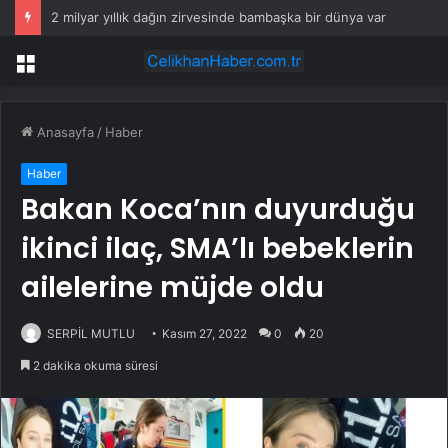
2 milyar yıllık dağın zirvesinde bambaşka bir dünya var
Menü
Anasayfa
/
Haber
Haber
Bakan Koca’nın duyurduğu
ikinci ilaç, SMA’lı bebeklerin
ailelerine müjde oldu
SERPİL MUTLU
Kasım 27, 2022
0
20
2 dakika okuma süresi