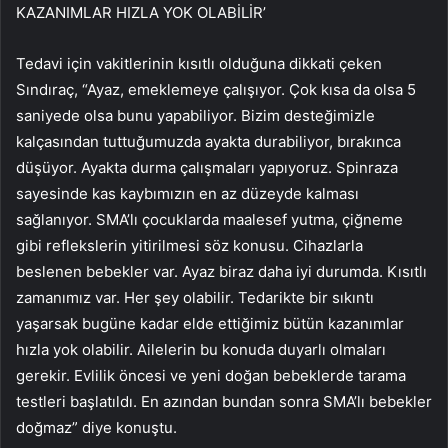
KAZANIMLAR HIZLA YOK OLABİLİR’
Tedavi için vakitlerinin kısıtlı olduğuna dikkati çeken
Sındıraç, “Ayaz, emeklemeye çalışıyor. Çok kısa da olsa 5
saniyede olsa bunu yapabiliyor. Bizim desteğimizle
kalçasından tuttuğumuzda ayakta durabiliyor, bırakınca
düşüyor. Ayakta durma çalışmaları yapıyoruz. Spinraza
sayesinde kas kaybımızın en az düzeyde kalması
sağlanıyor. SMA’lı çocuklarda maalesef yutma, çiğneme
gibi reflekslerin yitirilmesi söz konusu. Cihazlarla
beslenen bebekler var. Ayaz biraz daha iyi durumda. Kısıtlı
zamanımız var. Her şey olabilir. Tedarikte bir sıkıntı
yaşarsak bugüne kadar elde ettiğimiz bütün kazanımlar
hızla yok olabilir. Ailelerin bu konuda duyarlı olmaları
gerekir. Evlilik öncesi ve yeni doğan bebeklerde tarama
testleri başlatıldı. En azından bundan sonra SMA’lı bebekler
doğmaz” diye konuştu.