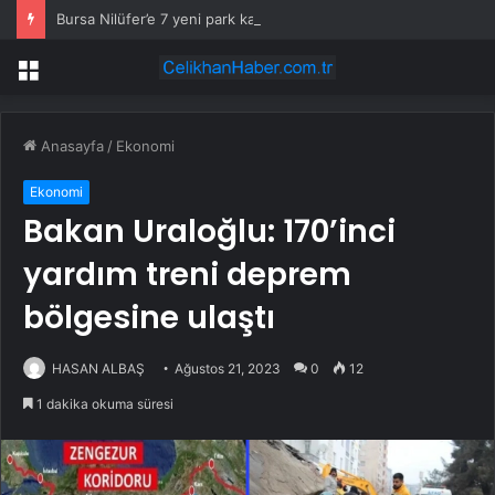
Bursa Nilüfer’e 7 yeni park kazandırılıyor
Menü
Anasayfa
/
Ekonomi
Ekonomi
Bakan Uraloğlu: 170’inci
yardım treni deprem
bölgesine ulaştı
HASAN ALBAŞ
Ağustos 21, 2023
0
12
1 dakika okuma süresi