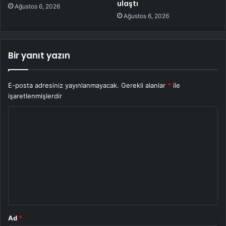
ulaştı
Ağustos 6, 2026
Ağustos 6, 2026
Bir yanıt yazın
E-posta adresiniz yayınlanmayacak.
Gerekli alanlar
*
ile
işaretlenmişlerdir
Y
o
r
u
m
*
Ad
*