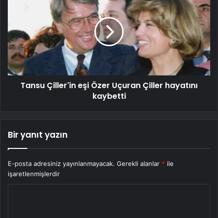
Tansu Çiller'in eşi Özer Uçuran Çiller hayatını
kaybetti
Bir yanıt yazın
E-posta adresiniz yayınlanmayacak.
Gerekli alanlar
*
ile
işaretlenmişlerdir
Y
o