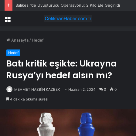
Balıkesir’de Uyuşturucu Operasyonu: 2 Kilo Ele Geçirildi
Menü
Anasayfa
/
Hedef
Hedef
Batı kritik eşikte: Ukrayna
Rusya’yı hedef alsın mı?
MEHMET HAZBİN KAZBEK
Haziran 2, 2024
0
0
4 dakika okuma süresi