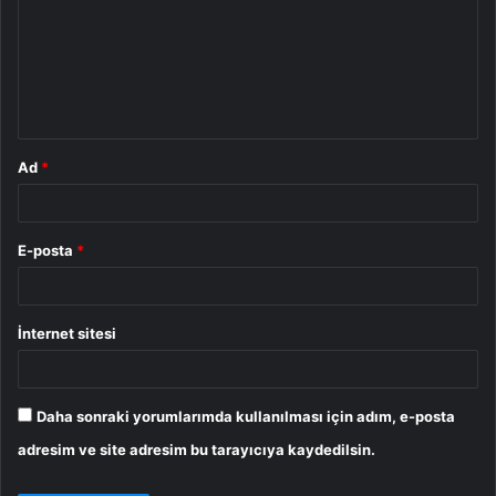
r
u
m
*
Ad
*
E-posta
*
İnternet sitesi
Daha sonraki yorumlarımda kullanılması için adım, e-posta
adresim ve site adresim bu tarayıcıya kaydedilsin.