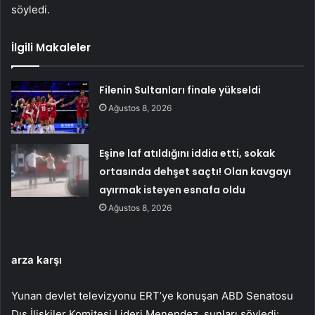
söyledi.
İlgili Makaleler
Filenin Sultanları finale yükseldi
Ağustos 8, 2026
Eşine laf atıldığını iddia etti, sokak
ortasında dehşet saçtı! Olan kavgayı
ayırmak isteyen esnafa oldu
Ağustos 8, 2026
arza karşı
Yunan devlet televizyonu ERT’ye konuşan ABD Senatosu
Dış İlişkiler Komitesi Lideri Menendez, şunları söyledi: