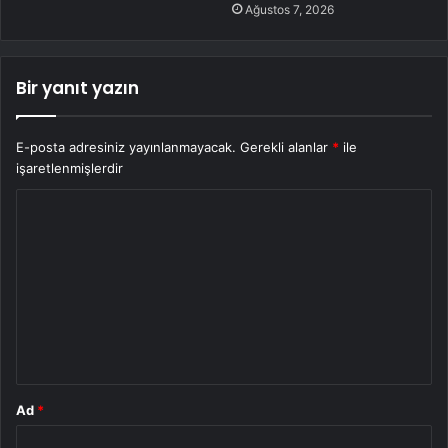
Ağustos 7, 2026
Bir yanıt yazın
E-posta adresiniz yayınlanmayacak.
Gerekli alanlar
*
ile
işaretlenmişlerdir
Y
o
r
u
m
*
Ad
*