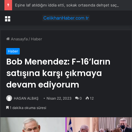
Eşine laf atıldığını iddia etti, sokak ortasında dehşet saçtı! Olan kavgayı ayırmak isteyen esnafa oldu
Menü
Anasayfa
/
Haber
Haber
Bob Menendez: F-16’ların
satışına karşı çıkmaya
devam ediyorum
HASAN ALBAŞ
Nisan 22, 2023
0
12
1 dakika okuma süresi