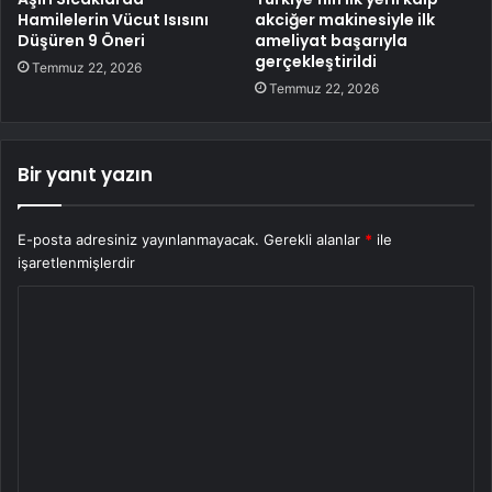
Hamilelerin Vücut Isısını
akciğer makinesiyle ilk
Düşüren 9 Öneri
ameliyat başarıyla
gerçekleştirildi
Temmuz 22, 2026
Temmuz 22, 2026
Bir yanıt yazın
E-posta adresiniz yayınlanmayacak.
Gerekli alanlar
*
ile
işaretlenmişlerdir
Y
o
r
u
m
*