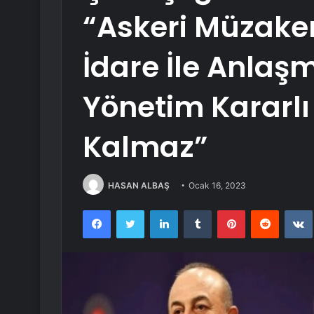
“Askeri Müzake
İdare İle Anlaşm
Yönetim Kararlı
Kalmaz”
HASAN ALBAŞ
Ocak 16, 2023
Facebook
Twitter
LinkedIn
Tumblr
Pinterest
Reddit