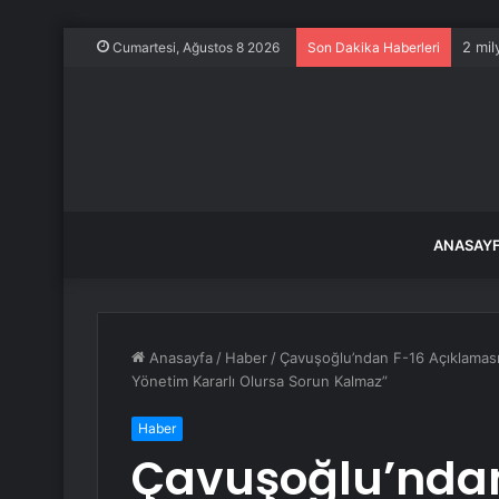
2 mil
Cumartesi, Ağustos 8 2026
Son Dakika Haberleri
ANASAY
Anasayfa
/
Haber
/
Çavuşoğlu’ndan F-16 Açıklaması:
Yönetim Kararlı Olursa Sorun Kalmaz”
Haber
Çavuşoğlu’ndan