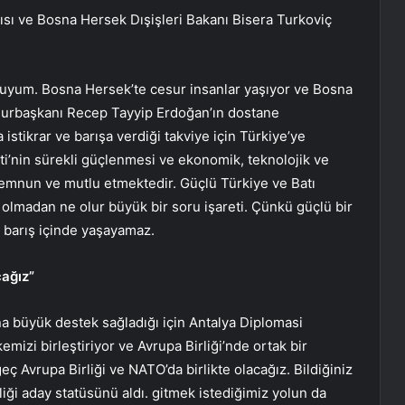
sı ve Bosna Hersek Dışişleri Bakanı Bisera Turkoviç
luyum. Bosna Hersek’te cesur insanlar yaşıyor ve Bosna
urbaşkanı Recep Tayyip Erdoğan’ın dostane
stikrar ve barışa verdiği takviye için Türkiye’ye
i’nin sürekli güçlenmesi ve ekonomik, teknolojik ve
emnun ve mutlu etmektedir. Güçlü Türkiye ve Batı
 olmadan ne olur büyük bir soru işareti. Çünkü güçlü bir
r barış içinde yaşayamaz.
cağız”
ına büyük destek sağladığı için Antalya Diplomasi
mizi birleştiriyor ve Avrupa Birliği’nde ortak bir
 Avrupa Birliği ve NATO’da birlikte olacağız. Bildiğiniz
iği aday statüsünü aldı. gitmek istediğimiz yolun da