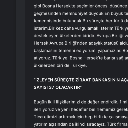
gibi Bosna Hersek’te seçimler öncesi düşünce v
geçmesinden memnuniyet duyduk.En büyük tem
temennisinde bulunduk.Bu süreçte her türlü d
isterim.Bir kez daha vurgulamak isterim.Türki
destekleyen ülkelerden biridir. Avrupa Birliği v
Hersek Avrupa Birliği’nden adaylık statüsü ald
başlamasını temenni ediyorum. yapamazlar. Bo
atıyoruz. Türkiye, Bosna Hersek’te barışı sağl
ülkelerden biri de Türkiye.
“İZLEYEN SÜREÇTE ZİRAAT BANKASI’NIN AÇ
SAYISI 37 OLACAKTIR”
Bugün ikili ilişkilerimizi de değerlendirdik. 1 
ilerliyoruz ve yeni hedefler belirlememiz gerek
Ticaretimizi artırmak için hep birlikte çalışm
yatırım açısından da ikinci sıradayız. Türk firm