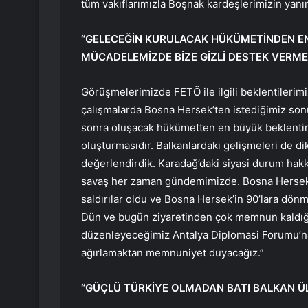
tüm vakıflarımızla Boşnak kardeşlerimizin yanı
“GELECEĞİN KURULACAK HÜKÜMETİNDEN EN
MÜCADELEMİZDE BİZE GİZLİ DESTEK VERME
Görüşmelerimizde FETÖ ile ilgili beklentileri
çalışmalarda Bosna Hersek’ten istediğimiz son
sonra oluşacak hükümetten en büyük beklenti
oluşturmasıdır. Balkanlardaki gelişmeleri de dik
değerlendirdik. Karadağ’daki siyasi durum hak
savaş her zaman gündemimizde. Bosna Hersek’te a
saldırılar oldu ve Bosna Hersek’in 90’lara d
Dün ve bugün ziyaretinden çok memnun kaldığım
düzenleyeceğimiz Antalya Diplomasi Forumu’na
ağırlamaktan memnuniyet duyacağız.”
“GÜÇLÜ TÜRKİYE OLMADAN BATI BALKAN Ü