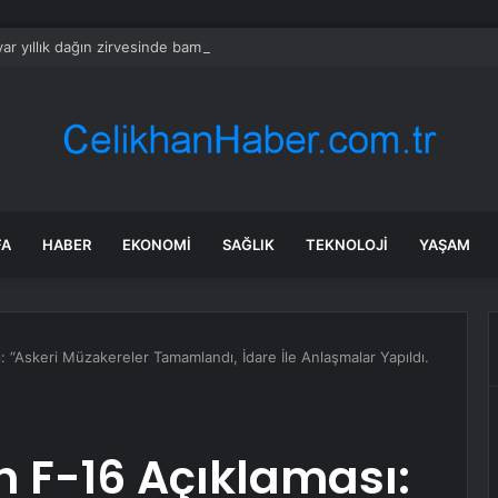
yar yıllık dağın zirvesinde bambaşka bir dünya var
FA
HABER
EKONOMI
SAĞLIK
TEKNOLOJI
YAŞAM
 “Askeri Müzakereler Tamamlandı, İdare İle Anlaşmalar Yapıldı.
 F-16 Açıklaması: