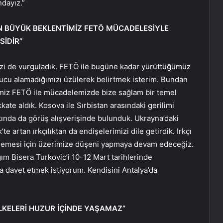
ndayız.”
 BÜYÜK BEKLENTİMİZ FETÖ MÜCADELESİYLE
SİDİR”
mizi de vurguladık. FETÖ ile bugüne kadar yürüttüğümüz
ucu alamadığımızı üzülerek belirtmek isterim. Bundan
miz FETÖ ile mücadelemizde bize sağlam bir temel
kate aldık. Kosova ile Sırbistan arasındaki gerilimi
kında da görüş alışverişinde bulunduk. Ukrayna’daki
rtan ırkçılıktan da endişelerimizi dile getirdik. Irkçı
önmemesi için üzerimize düşeni yapmaya devam edeceğiz.
 Bisera Turkovic’i 10-12 Mart tarihlerinde
 davet etmek istiyorum. Kendisini Antalya’da
LKELERİ HUZUR İÇİNDE YAŞAMAZ”