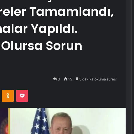
reler Tamamlandı,
alar Yapıldı.
 Olursa Sorun
0
15
5 dakika okuma süresi
VKontakte
Odnoklassniki
Pocket