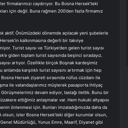
ler firmalarımızı caydırıyor. Bu Bosna Hersek’teki
kları için değil. Buna rağmen 200’den fazla firmamız
çok aktif. Önümüzdeki dönemde açılacak yeni şubelerle
Hersek’in kalkınmasına değerli bir takviye
iyor. Turist sayısı ve Türkiye’den gelen turist sayısı
’e giden toplam turist sayısında beşinci sıradayız.
ayısı artıyor. Özellikle birçok Boşnak kardeşimiz
anlamda karşılıklı turist sayısını artırmak için hep
 Bosna Hersek ziyareti sırasında nüfus cüzdanı ile
ma ile vatandaşlarımız müşterek pasaporta ihtiyaç
 Görüşmelerimiz devam ediyor, taslağı ilettik. Bunu bir
zakere ettiğimiz anlaşmalar var. Hem hukuki altyapısı
rmenin önlenmesi için. Bunları imzaladığımızda daha da
KA olsun, ister Bosna Hersek’teki diğer kurumlar olsun,
ar Genel Müdürlüğü, Yunus Emre, Maarif, Diyanet gibi