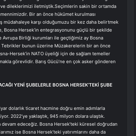
e dileklerimizi iletmiştik.Seçimlerin sakin bir ortamda
ennimizdir. Bir an önce hükümet kurulması
ış müdahaleye karşı olduğumuzu bir kez daha belirtmek
ye, Bosna Hersek’in entegrasyonunu güçlü bir şekilde
e Avrupa Birliği kurumları ile geçtiğimiz ay Bosna
ı. Tebrikler bunun üzerine Müzakerelerin bir an önce
sna-Hersek’in NATO üyeliği için de sağlam temeller
amakla görevlidir. Barış Gücü’ne en çok asker gönderen
ACAĞI YENİ ŞUBELERLE BOSNA HERSEK’TEKİ ŞUBE
milyar dolarlık ticaret hacmine doğru emin adımlarla
iyor. 2022’ye yaklaştık, 945 milyon dolara ulaştık.
aya devam edeceğiz. Bosna Hersek’teki küresel doğrudan
alarımız ise Bosna Hersek’teki yatırımlarını daha da