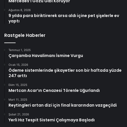
Mercedes’i Gözü Gibi Koruyor
Ağustos 8, 2026
9 yılda para biriktirerek arsa aldı içine pet şişelerle ev
yaptı
Rastgele Haberler
Temmuz 1, 2025
Çarşamba Havalimanı İsmine Vurgu
Ocak 15, 2026
Ödeme sistemlerinde şikayetler son bir haftada yüzde
247 arttı
Ekim 15, 2025
Mertcan Acar’ın Cenazesi Törenle Uğurlandı
Mart 11, 2025
Reytingleri artan dizi için final kararından vazgeçildi
Şubat 21, 2026
Yerli Hız Tespit Sistemi Çalışmaya Başladı