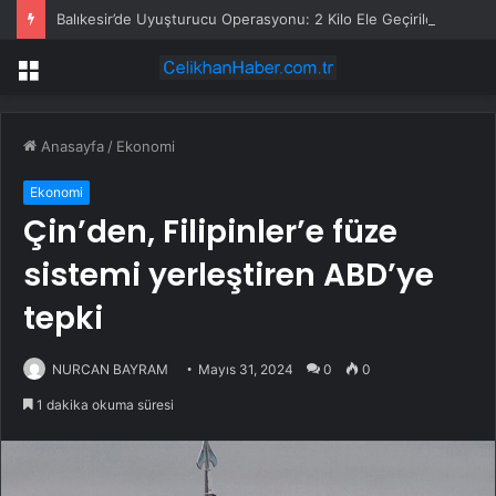
Balıkesir’de Uyuşturucu Operasyonu: 2 Kilo Ele Geçirildi
Menü
Anasayfa
/
Ekonomi
Ekonomi
Çin’den, Filipinler’e füze
sistemi yerleştiren ABD’ye
tepki
NURCAN BAYRAM
Mayıs 31, 2024
0
0
1 dakika okuma süresi