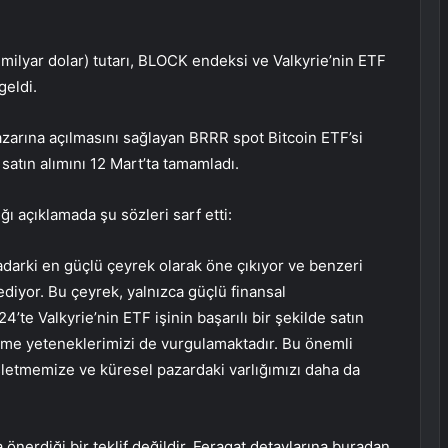
2 milyar dolar) tutarı, BLOCK endeksi ve
Valkyrie’nin
ETF
geldi.
azarına açılmasını sağlayan BRRR spot
Bitcoin
ETF’si
satın alımını 12 Mart’ta tamamladı.
 açıklamada şu sözleri sarf etti:
adarki en güçlü çeyrek olarak öne çıkıyor ve benzeri
ediyor. Bu çeyrek, yalnızca güçlü finansal
te Valkyrie’nin ETF işinin başarılı bir şekilde satın
yüme yeteneklerimizi de vurgulamaktadır. Bu önemli
şletmemize ve küresel pazardaki varlığımızı daha da
önerdiği bir teklif değildir. Feragat detaylarına
buradan