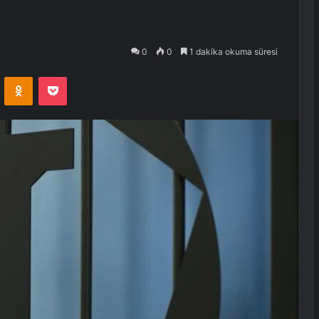
0
0
1 dakika okuma süresi
VKontakte
Odnoklassniki
Pocket