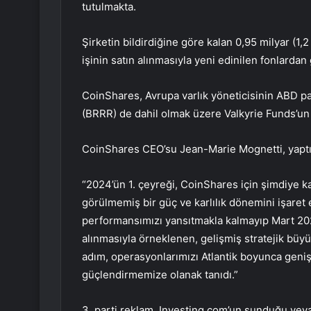
tutulmakta.
Şirketin bildirdiğine göre kalan 0,95 milyar (1,
işinin satın alınmasıyla yeni edinilen fonlardan 
CoinShares, Avrupa varlık yöneticisinin ABD p
(
BRRR
) de dahil olmak üzere Valkyrie Funds’un 
CoinShares CEO’su Jean-Marie Mognetti, yaptığı
“2024’ün 1. çeyreği, CoinShares için şimdiye k
görülmemiş bir güç ve karlılık dönemini işaret 
performansımızı yansıtmakla kalmayıp Mart 2024’
alınmasıyla örneklenen, gelişmiş stratejik bü
adım, operasyonlarımızı Atlantik boyunca geni
güçlendirmemize olanak tanıdı.”
3. parti reklam. Investing.com’un sunduğu veya 