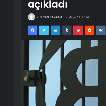
açıkladı
NURCAN BAYRAM
Mayıs 14, 2024
Facebook
Twitter
LinkedIn
Tumblr
Pinterest
Reddit