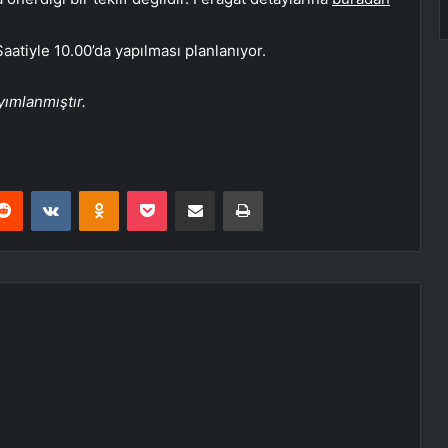
atiyle 10.00’da yapılması planlanıyor.
ımlanmıştır.
erest
Reddit
VKontakte
Odnoklassniki
Pocket
E-Posta ile paylaş
Yazdır