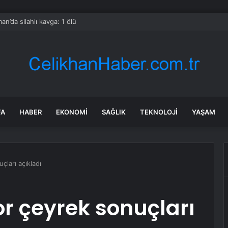
an’da silahlı kavga: 1 ölü
FA
HABER
EKONOMI
SAĞLIK
TEKNOLOJI
YAŞAM
ları açıkladı
r çeyrek sonuçları