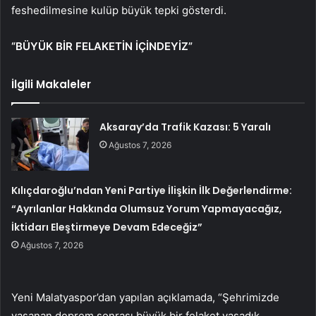
feshedilmesine kulüp büyük tepki gösterdi.
“BÜYÜK BİR FELAKETİN İÇİNDEYİZ”
İlgili Makaleler
Aksaray’da Trafik Kazası: 5 Yaralı
Ağustos 7, 2026
Kılıçdaroğlu’ndan Yeni Partiye İlişkin İlk Değerlendirme:
“Ayrılanlar Hakkında Olumsuz Yorum Yapmayacağız,
İktidarı Eleştirmeye Devam Edeceğiz”
Ağustos 7, 2026
Yeni Malatyaspor’dan yapılan açıklamada, “Şehrimizde
yaşanan deprem sonrası büyük bir felaket yaşadık.