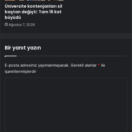
Üniversite kontenjanları sil
baştan değişti: Tam 16 kat
büyüdü
Ağustos 7, 2026
Bir yanıt yazın
E-posta adresiniz yayınlanmayacak.
Gerekli alanlar
*
ile
işaretlenmişlerdir
Y
o
r
u
m
*