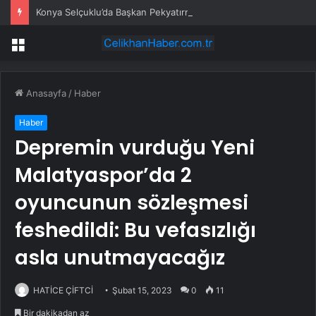
Konya Selçuklu’da Başkan Pekyatırmacı’dan esnaf ziyareti
Menü
Anasayfa
/
Haber
Haber
Depremin vurduğu Yeni
Malatyaspor’da 2
oyuncunun sözleşmesi
feshedildi: Bu vefasızlığı
asla unutmayacağız
HATİCE ÇİFTCİ
Şubat 15, 2023
0
11
Bir dakikadan az