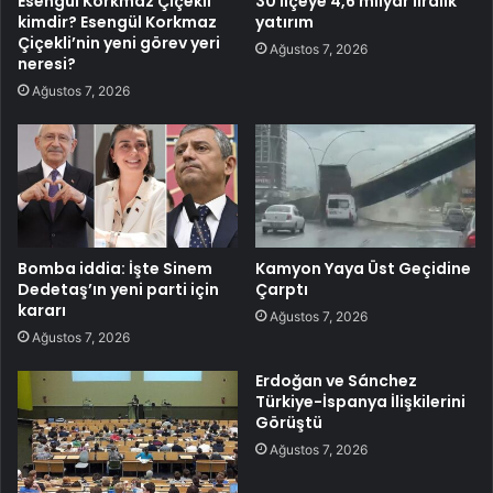
Esengül Korkmaz Çiçekli
30 ilçeye 4,6 milyar liralık
kimdir? Esengül Korkmaz
yatırım
Çiçekli’nin yeni görev yeri
Ağustos 7, 2026
neresi?
Ağustos 7, 2026
Bomba iddia: İşte Sinem
Kamyon Yaya Üst Geçidine
Dedetaş’ın yeni parti için
Çarptı
kararı
Ağustos 7, 2026
Ağustos 7, 2026
Erdoğan ve Sánchez
Türkiye-İspanya İlişkilerini
Görüştü
Ağustos 7, 2026