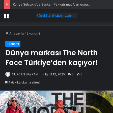
Konya Selçuklu’da Başkan Pekyatırmacı’dan esnaf ziyareti
Menü
Anasayfa
/
Ekonomi
Ekonomi
Dünya markası The North
Face Türkiye’den kaçıyor!
NURCAN BAYRAM
Eylül 12, 2025
0
0
4 dakika okuma süresi