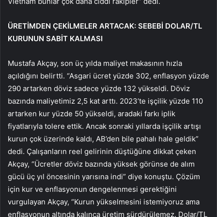
Vietnam bunlar çok daha ciddi rakipler” dedi.
ÜRETİMDEN ÇEKİLMELER ARTACAK: SEBEBİ DOLAR/TL
KURUNUN SABİT KALMASI
Mustafa Akçay, son üç yılda maliyet makasının hızla
açıldığını belirtti. “Asgari ücret yüzde 302, enflasyon yüzde
290 artarken döviz sadece yüzde 132 yükseldi. Döviz
bazında maliyetimiz 2,5 kat arttı. 2023’te işçilik yüzde 110
artarken kur yüzde 50 yükseldi, aradaki farkı iplik
fiyatlarıyla tolere ettik. Ancak sonraki yıllarda işçilik artışı
kurun çok üzerinde kaldı, AB’den bile pahalı hale geldik”
dedi. Çalışanların reel gelirinin düştüğüne dikkat çeken
Akçay, “Ücretler döviz bazında yüksek görünse de alım
gücü üç yıl öncesinin yarısına indi” diye konuştu. Çözüm
için kur ve enflasyonun dengelenmesi gerektiğini
vurgulayan Akçay, “Kurun yükselmesini istemiyoruz ama
enflasyonun altında kalınca üretim sürdürülemez. Dolar/TL