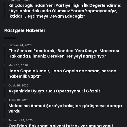
Kılıçdaroğlu’ndan Yeni Partiye İlişkin İlk Değerlendirme:
“Ayrılanlar Hakkında Olumsuz Yorum Yapmayacağız,
İktidarı Eleştirmeye Devam Edeceğiz”
Rastgele Haberler
Haziran 24, 2023
The Sims ve Facebook, ‘Bondee’ Yeni Sosyal Macerası
Hakkında Bilmeniz Gereken Her Şeyi Karıştırıyor
Mart 20, 2026
Joao Capela kimdir, Joao Capela ne zaman, nerede
hakemlik yaptı?
Ocak 26, 2026
Akşehir’de Uyuşturucu Operasyonu: 1 Gözaltı
Aralık 10, 2025
Meloni’nin Ahmed Şara’ya bakışları görüşmeye damga
vurdu
Temmuz 24, 2025
Özel’den, Bakırhan’ın siyasi tutsak yorumuna yanıt: