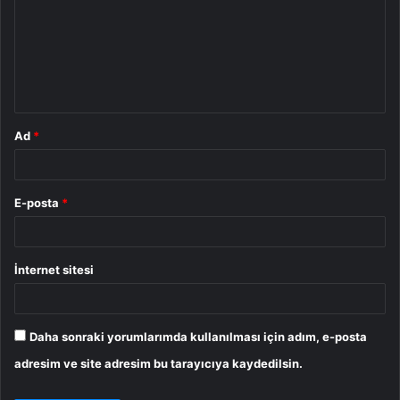
r
u
m
*
Ad
*
E-posta
*
İnternet sitesi
Daha sonraki yorumlarımda kullanılması için adım, e-posta
adresim ve site adresim bu tarayıcıya kaydedilsin.