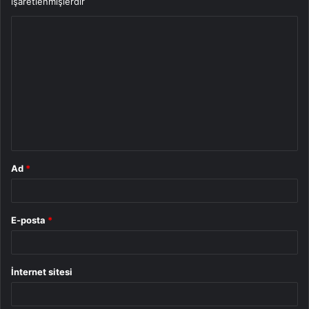
işaretlenmişlerdir
Y
o
r
u
m
*
Ad
*
E-posta
*
İnternet sitesi