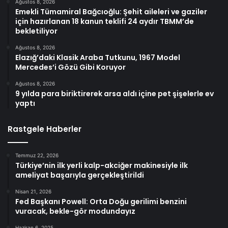
Ağustos 8, 2026
Emekli Tümamiral Bağcıoğlu: Şehit aileleri ve gaziler
için hazırlanan 18 kanun teklifi 24 aydır TBMM’de
bekletiliyor
Ağustos 8, 2026
Elazığ’daki Klasik Araba Tutkunu, 1967 Model
Mercedes’i Gözü Gibi Koruyor
Ağustos 8, 2026
9 yılda para biriktirerek arsa aldı içine pet şişelerle ev
yaptı
Rastgele Haberler
Temmuz 22, 2026
Türkiye’nin ilk yerli kalp-akciğer makinesiyle ilk
ameliyat başarıyla gerçekleştirildi
Nisan 21, 2026
Fed Başkanı Powell: Orta Doğu gerilimi benzini
vuracak, bekle-gör modundayız
Haziran 6, 2025