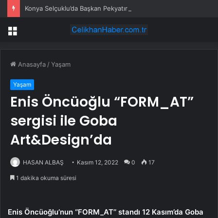
Konya Selçuklu’da Başkan Pekyatırmacı’dan esnaf ziyareti
Menü
Anasayfa
/
Yaşam
Yaşam
Enis Öncüoğlu “FORM_AT”
sergisi ile Goba
Art&Design’da
HASAN ALBAŞ
Kasım 12, 2022
0
17
1 dakika okuma süresi
Enis Öncüoğlu’nun ‘’FORM_AT’’ standı 12 Kasım’da Goba