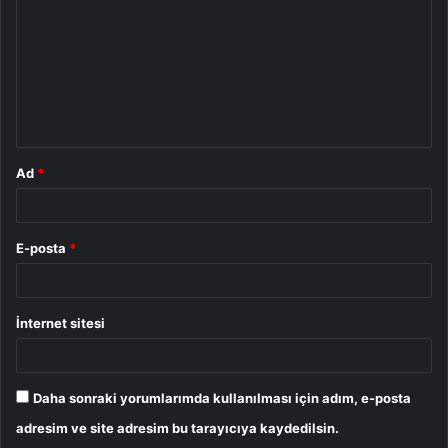
r
u
m
*
Ad
*
E-posta
*
İnternet sitesi
Daha sonraki yorumlarımda kullanılması için adım, e-posta
adresim ve site adresim bu tarayıcıya kaydedilsin.