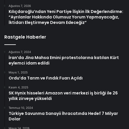
Ağustos 7, 2026
Kılıçdaroğlu’ndan Yeni Partiye İlişkin İlk Değerlendirme:
“Ayrılanlar Hakkında Olumsuz Yorum Yapmayacağız,
İktidarı Eleştirmeye Devam Edeceğiz”
Rastgele Haberler
Ağustos 7, 2024
İran’da Jîna Mahsa Emini protestolarına katılan Kürt
eylemci idam edildi
Mayıs 1, 2025
Ordu’da Tarım ve Fındık Fuarı Açıldı
Kasım 4, 2025
SK Hynix hisseleri Amazon veri merkezi iş birliği ile 26
yıllık zirveye yükseldi
Temmuz 10, 2024
Türkiye Savunma Sanayii İhracatında Hedef 7 Milyar
Dolar
Mayıs 14, 2026