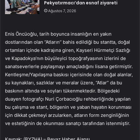
Pekyatırmacı’dan esnaf ziyareti
Ağustos 7, 2026
Enis Öncüoğlu, tarih boyunca insanlığın en yakın
dostlarından olan ‘’Atların’’ bahis edildiği bu stantta, doğal
ortamları içinde kadrajına giren, Kayseri Hürmetçi Sazlığı
ve Kapadokya’nın büyüleyici topoğrafyasının izlerini de
sanatseverlerle paylaşmayı amaçladığını lisana getirmiştir.
Kentleşme/Yapılaşma baskısı içerisinde olan doğal alanlar,
su kaynakları, sazlıklar ve meralar üzere, ‘’Atlar’’ da bu
baskının altında ve soyları tükenmektedir. Bölgedeki
duayen fotografçı Nuri Çorbacıoğlu rehberliğinde yapılan
bu çalışma ve stant, bölgenin ve yaban hayatın korunması
için dikkat çekmeyi arzularken, atların form zenginliğinin
ve estetiğinin de okunması sanatçı tarafından istenmiştir.
Kaynak: (BYZHA) – Beyaz Haber Ajansı