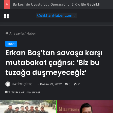
Balıkesir’de Uyuşturucu Operasyonu: 2 Kilo Ele Geçirildi
Menü
Anasayfa
/
Haber
Haber
Erkan Baş’tan savaşa karşı
mutabakat çağrısı: ‘Biz bu
tuzağa düşmeyeceğiz’
HATİCE ÇİFTCİ
Kasım 29, 2022
0
21
2 dakika okuma süresi