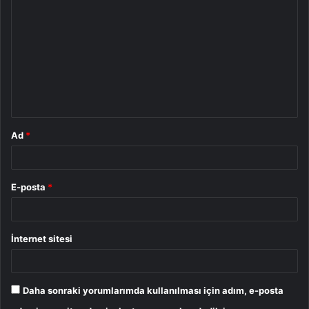
o
r
u
m
*
Ad
*
E-posta
*
İnternet sitesi
Daha sonraki yorumlarımda kullanılması için adım, e-posta