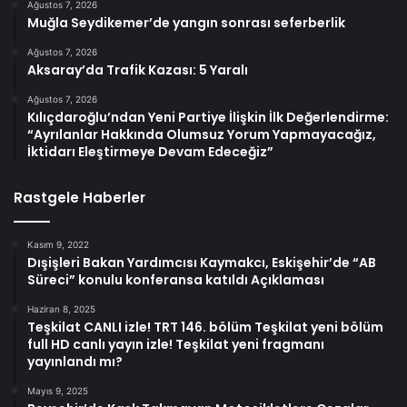
Ağustos 7, 2026
Muğla Seydikemer’de yangın sonrası seferberlik
Ağustos 7, 2026
Aksaray’da Trafik Kazası: 5 Yaralı
Ağustos 7, 2026
Kılıçdaroğlu’ndan Yeni Partiye İlişkin İlk Değerlendirme:
“Ayrılanlar Hakkında Olumsuz Yorum Yapmayacağız,
İktidarı Eleştirmeye Devam Edeceğiz”
Rastgele Haberler
Kasım 9, 2022
Dışişleri Bakan Yardımcısı Kaymakcı, Eskişehir’de “AB
Süreci” konulu konferansa katıldı Açıklaması
Haziran 8, 2025
Teşkilat CANLI izle! TRT 146. bölüm Teşkilat yeni bölüm
full HD canlı yayın izle! Teşkilat yeni fragmanı
yayınlandı mı?
Mayıs 9, 2025