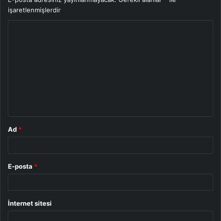
işaretlenmişlerdir
Y
o
r
u
m
*
Ad
*
E-posta
*
İnternet sitesi