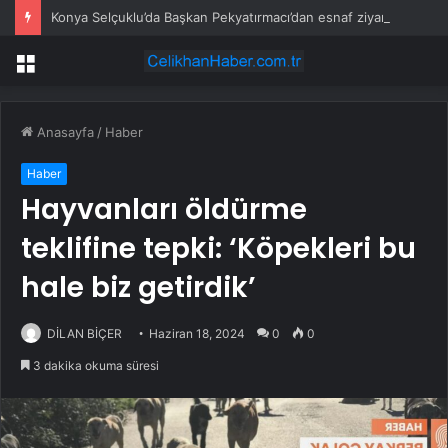
Konya Selçuklu’da Başkan Pekyatırmacı’dan esnaf ziyareti
Menü
Anasayfa
/
Haber
Haber
Hayvanları öldürme
teklifine tepki: ‘Köpekleri bu
hale biz getirdik’
DİLAN BİÇER
Haziran 18, 2024
0
0
3 dakika okuma süresi