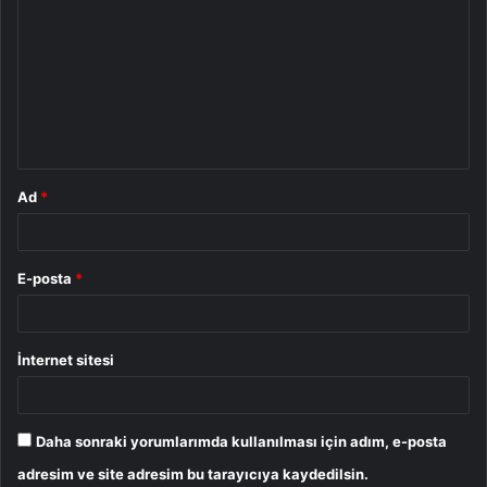
o
r
u
m
*
Ad
*
E-posta
*
İnternet sitesi
Daha sonraki yorumlarımda kullanılması için adım, e-posta
adresim ve site adresim bu tarayıcıya kaydedilsin.