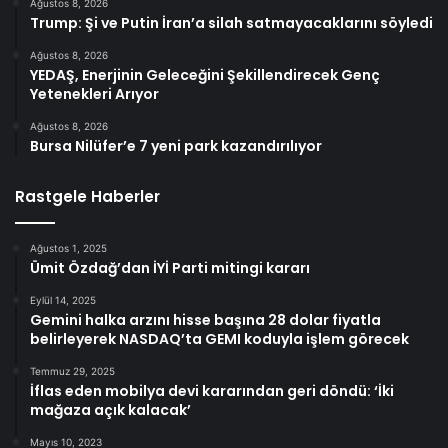
Ağustos 8, 2026
Trump: Şi ve Putin İran’a silah satmayacaklarını söyledi
Ağustos 8, 2026
YEDAŞ, Enerjinin Geleceğini Şekillendirecek Genç
Yetenekleri Arıyor
Ağustos 8, 2026
Bursa Nilüfer’e 7 yeni park kazandırılıyor
Rastgele Haberler
Ağustos 1, 2025
Ümit Özdağ’dan İYİ Parti mitingi kararı
Eylül 14, 2025
Gemini halka arzını hisse başına 28 dolar fiyatla
belirleyerek NASDAQ’ta GEMI koduyla işlem görecek
Temmuz 29, 2025
İflas eden mobilya devi kararından geri döndü: ‘İki
mağaza açık kalacak’
Mayıs 10, 2023