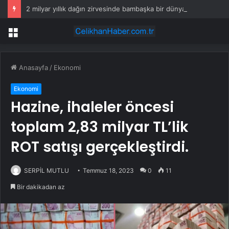
2 milyar yıllık dağın zirvesinde bambaşka bir dünya var
Menü
Anasayfa
/
Ekonomi
Ekonomi
Hazine, ihaleler öncesi
toplam 2,83 milyar TL’lik
ROT satışı gerçekleştirdi.
SERPİL MUTLU
Temmuz 18, 2023
0
11
Bir dakikadan az