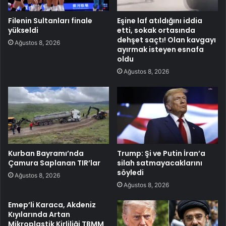
Filenin Sultanları finale
Eşine laf atıldığını iddia
yükseldi
etti, sokak ortasında
dehşet saçtı! Olan kavgayı
Ağustos 8, 2026
ayırmak isteyen esnafa
oldu
Ağustos 8, 2026
Kurban Bayramı’nda
Trump: Şi ve Putin İran’a
Çamura Saplanan TIR’lar
silah satmayacaklarını
söyledi
Ağustos 8, 2026
Ağustos 8, 2026
Emep’li Karaca, Akdeniz
Kıyılarında Artan
Mikroplastik Kirliliği TBMM