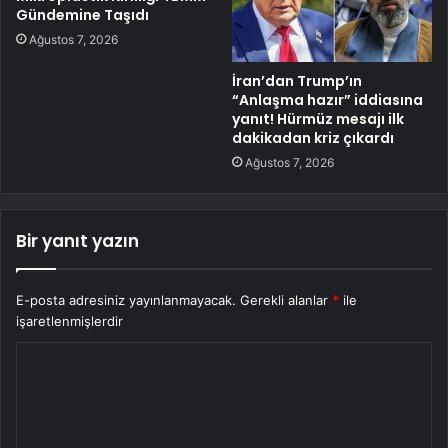
Gündemine Taşıdı
Ağustos 7, 2026
İran’dan Trump’ın
“Anlaşma hazır” iddiasına
yanıt! Hürmüz mesajı ilk
dakikadan kriz çıkardı
Ağustos 7, 2026
Bir yanıt yazın
E-posta adresiniz yayınlanmayacak.
Gerekli alanlar
*
ile
işaretlenmişlerdir
Y
o
r
u