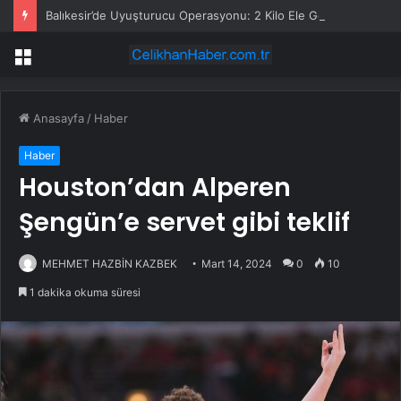
Balıkesir’de Uyuşturucu Operasyonu: 2 Kilo Ele Geçirildi
Menü
Anasayfa
/
Haber
Haber
Houston’dan Alperen
Şengün’e servet gibi teklif
MEHMET HAZBİN KAZBEK
Mart 14, 2024
0
10
1 dakika okuma süresi