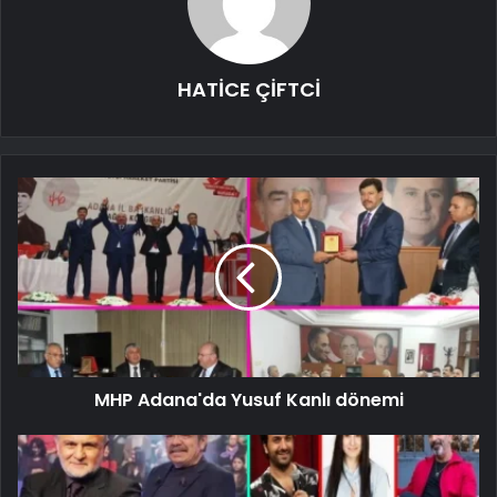
HATİCE ÇİFTCİ
MHP Adana'da Yusuf Kanlı dönemi