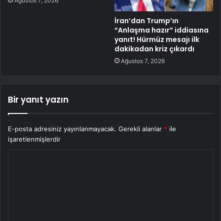
Ağustos 7, 2026
İran’dan Trump’ın
“Anlaşma hazır” iddiasına
yanıt! Hürmüz mesajı ilk
dakikadan kriz çıkardı
Ağustos 7, 2026
Bir yanıt yazın
E-posta adresiniz yayınlanmayacak.
Gerekli alanlar
*
ile
işaretlenmişlerdir
Y
o
r
u
m