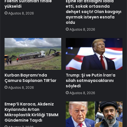
Filenin Sultanları finale
Eşine laf atıldığını iddia
yükseldi
etti, sokak ortasında
dehşet saçtı! Olan kavgayı
Ağustos 8, 2026
ayırmak isteyen esnafa
oldu
Ağustos 8, 2026
Kurban Bayramı’nda
Trump: Şi ve Putin İran’a
Çamura Saplanan TIR’lar
silah satmayacaklarını
söyledi
Ağustos 8, 2026
Ağustos 8, 2026
Emep’li Karaca, Akdeniz
Kıyılarında Artan
Mikroplastik Kirliliği TBMM
Gündemine Taşıdı