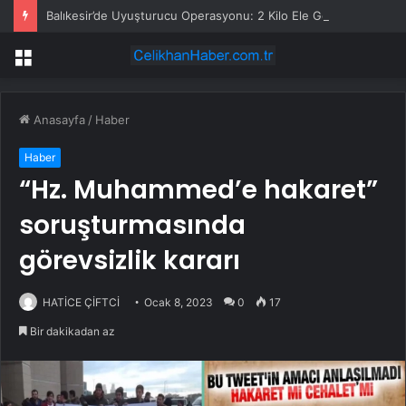
Balıkesir’de Uyuşturucu Operasyonu: 2 Kilo Ele Geçirildi
Menü
Anasayfa
/
Haber
Haber
“Hz. Muhammed’e hakaret”
soruşturmasında
görevsizlik kararı
HATİCE ÇİFTCİ
Ocak 8, 2023
0
17
Bir dakikadan az