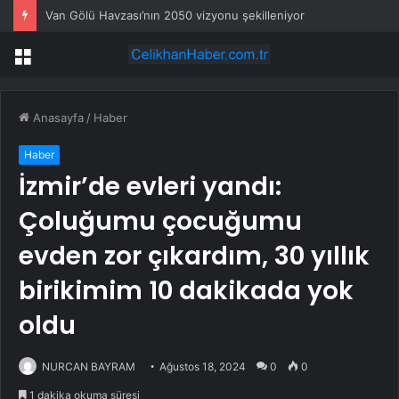
Van Gölü Havzası’nın 2050 vizyonu şekilleniyor
Menü
Anasayfa
/
Haber
Haber
İzmir’de evleri yandı:
Çoluğumu çocuğumu
evden zor çıkardım, 30 yıllık
birikimim 10 dakikada yok
oldu
NURCAN BAYRAM
Ağustos 18, 2024
0
0
1 dakika okuma süresi