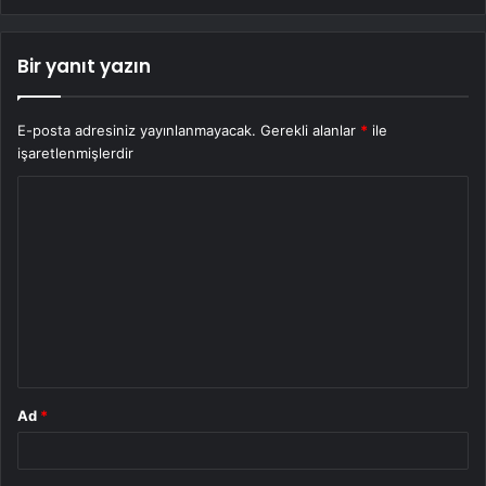
Bir yanıt yazın
E-posta adresiniz yayınlanmayacak.
Gerekli alanlar
*
ile
işaretlenmişlerdir
Y
o
r
u
m
*
Ad
*