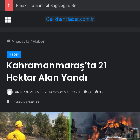
Emekli Tümamiral Bağcıoğlu: Şehit aileleri ve gaziler için hazırlanan 18 kanun teklifi 24 aydır TBMM’de bekletiliyor
Menü
Anasayfa
/
Haber
Haber
Kahramanmaraş’ta 21
Hektar Alan Yandı
ARİF MERDEN
Temmuz 24, 2023
0
13
Bir dakikadan az