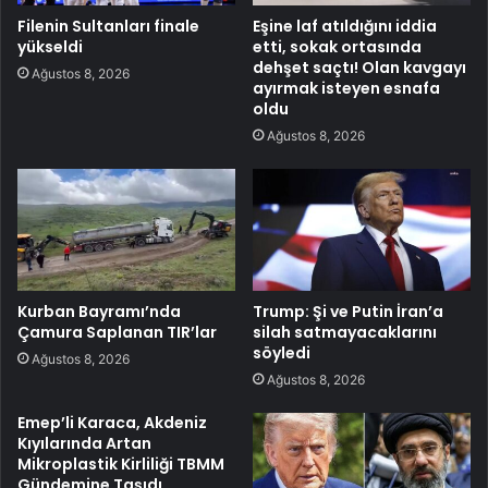
Filenin Sultanları finale
Eşine laf atıldığını iddia
yükseldi
etti, sokak ortasında
dehşet saçtı! Olan kavgayı
Ağustos 8, 2026
ayırmak isteyen esnafa
oldu
Ağustos 8, 2026
Kurban Bayramı’nda
Trump: Şi ve Putin İran’a
Çamura Saplanan TIR’lar
silah satmayacaklarını
söyledi
Ağustos 8, 2026
Ağustos 8, 2026
Emep’li Karaca, Akdeniz
Kıyılarında Artan
Mikroplastik Kirliliği TBMM
Gündemine Taşıdı