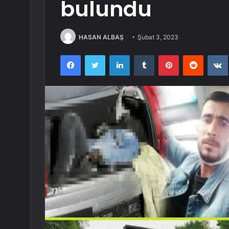
bulundu
HASAN ALBAŞ
Şubat 3, 2023
Facebook
Twitter
LinkedIn
Tumblr
Pinterest
Reddit