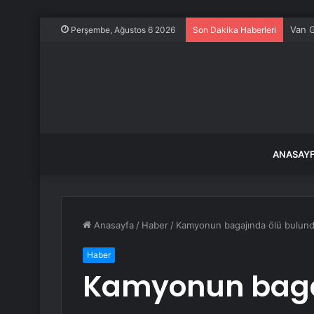
Van G
Perşembe, Ağustos 6 2026
Son Dakika Haberleri
ANASAY
Anasayfa
/
Haber
/
Kamyonun bagajında ​​ölü bulun
Haber
Kamyonun bagaj