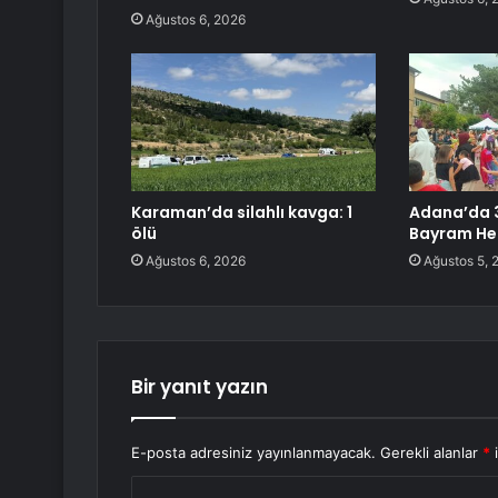
Ağustos 6, 2026
Karaman’da silahlı kavga: 1
Adana’da 
ölü
Bayram He
Ağustos 6, 2026
Ağustos 5, 
Bir yanıt yazın
E-posta adresiniz yayınlanmayacak.
Gerekli alanlar
*
i
Y