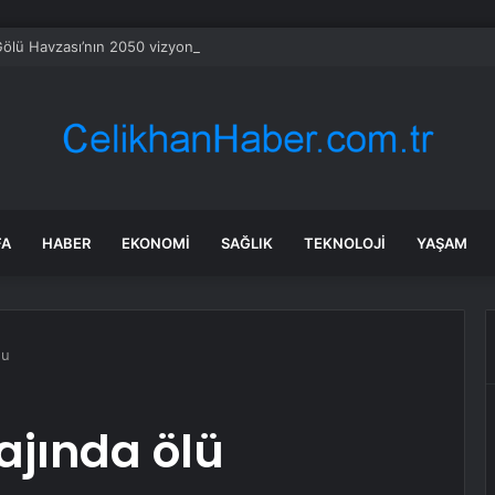
ölü Havzası’nın 2050 vizyonu şekilleniyor
FA
HABER
EKONOMI
SAĞLIK
TEKNOLOJI
YAŞAM
du
ında ​​ölü