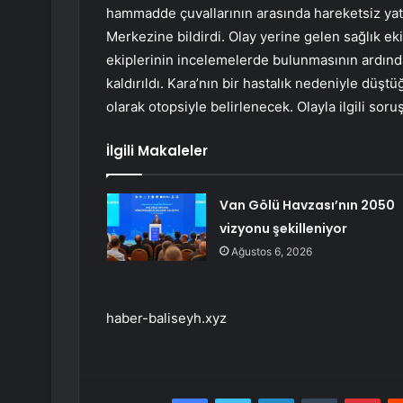
hammadde çuvallarının arasında hareketsiz yat
Merkezine bildirdi. Olay yerine gelen sağlık ekib
ekiplerinin incelemelerde bulunmasının ardınd
kaldırıldı. Kara’nın bir hastalık nedeniyle dü
olarak otopsiyle belirlenecek. Olayla ilgili soru
İlgili Makaleler
Van Gölü Havzası’nın 2050
vizyonu şekilleniyor
Ağustos 6, 2026
haber-baliseyh.xyz
Facebook
Twitter
LinkedIn
Tumblr
Pint