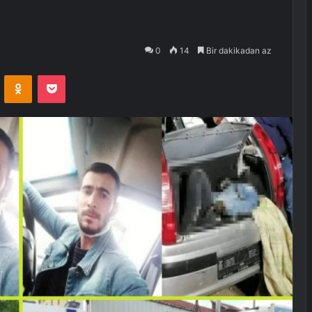
0
14
Bir dakikadan az
VKontakte
Odnoklassniki
Pocket