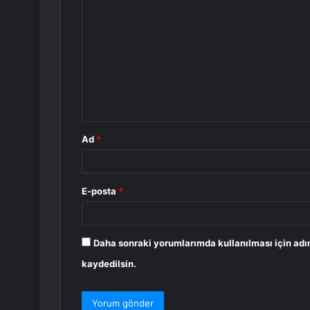
o
r
u
m
*
Ad
*
E-posta
*
Daha sonraki yorumlarımda kullanılması için adı
kaydedilsin.