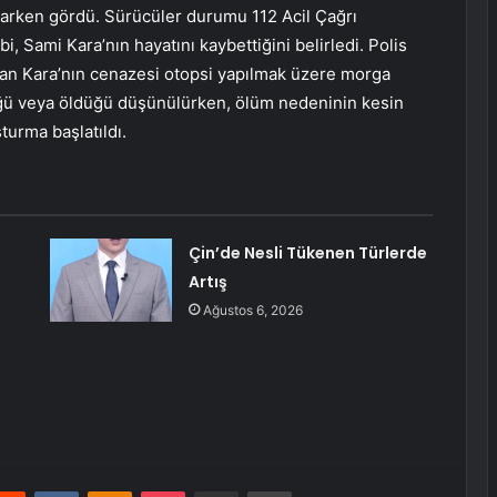
arken gördü. Sürücüler durumu 112 Acil Çağrı
i, Sami Kara’nın hayatını kaybettiğini belirledi. Polis
an Kara’nın cenazesi otopsi yapılmak üzere morga
ştüğü veya öldüğü düşünülürken, ölüm nedeninin kesin
şturma başlatıldı.
Çin’de Nesli Tükenen Türlerde
Artış
Ağustos 6, 2026
erest
Reddit
VKontakte
Odnoklassniki
Pocket
E-Posta ile paylaş
Yazdır