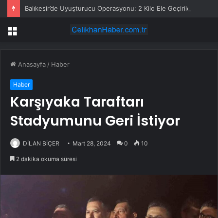
Balıkesir’de Uyuşturucu Operasyonu: 2 Kilo Ele Geçirildi
Menü
Anasayfa
/
Haber
Haber
Karşıyaka Taraftarı
Stadyumunu Geri İstiyor
DİLAN BİÇER
Mart 28, 2024
0
10
2 dakika okuma süresi