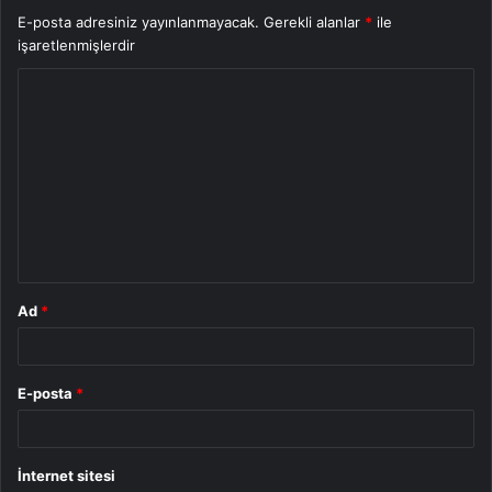
E-posta adresiniz yayınlanmayacak.
Gerekli alanlar
*
ile
işaretlenmişlerdir
Y
o
r
u
m
*
Ad
*
E-posta
*
İnternet sitesi