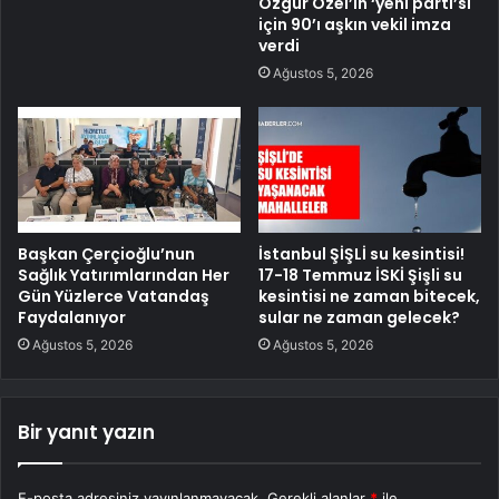
Özgür Özel’in ‘yeni parti’si
için 90’ı aşkın vekil imza
verdi
Ağustos 5, 2026
Başkan Çerçioğlu’nun
İstanbul ŞİŞLİ su kesintisi!
Sağlık Yatırımlarından Her
17-18 Temmuz İSKİ Şişli su
Gün Yüzlerce Vatandaş
kesintisi ne zaman bitecek,
Faydalanıyor
sular ne zaman gelecek?
Ağustos 5, 2026
Ağustos 5, 2026
Bir yanıt yazın
E-posta adresiniz yayınlanmayacak.
Gerekli alanlar
*
ile