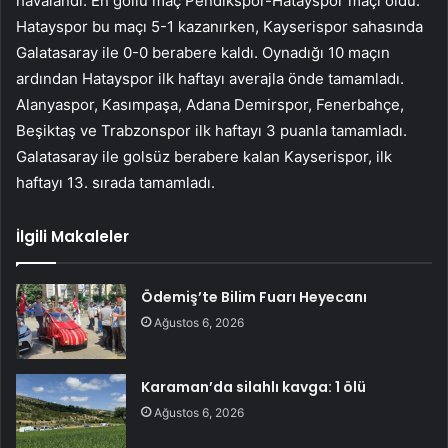
havalandı. En gollü maç Pendikspor-Hatayspor maçı oldu.
Hatayspor bu maçı 5-1 kazanırken, Kayserispor sahasında
Galatasaray ile 0-0 berabere kaldı. Oynadığı 10 maçın
ardından Hatayspor ilk haftayı averajla önde tamamladı.
Alanyaspor, Kasımpaşa, Adana Demirspor, Fenerbahçe,
Beşiktaş ve Trabzonspor ilk haftayı 3 puanla tamamladı.
Galatasaray ile golsüz berabere kalan Kayserispor, ilk
haftayı 13. sırada tamamladı.
İlgili Makaleler
Ödemiş’te Bilim Fuarı Heyecanı
Ağustos 6, 2026
Karaman’da silahlı kavga: 1 ölü
Ağustos 6, 2026