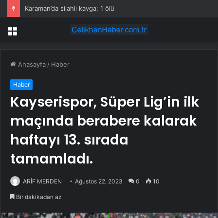
Karaman’da silahlı kavga: 1 ölü
Menü
Anasayfa
/
Haber
Haber
Kayserispor, Süper Lig’in ilk
maçında berabere kalarak
haftayı 13. sırada
tamamladı.
ARİF MERDEN
Ağustos 22, 2023
0
10
Bir dakikadan az