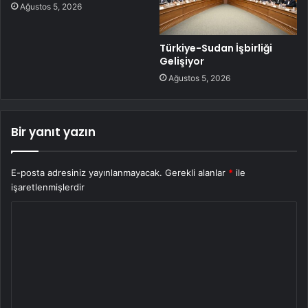
Ağustos 5, 2026
Türkiye-Sudan İşbirliği
Gelişiyor
Ağustos 5, 2026
Bir yanıt yazın
E-posta adresiniz yayınlanmayacak.
Gerekli alanlar
*
ile
işaretlenmişlerdir
Y
o
r
u
m