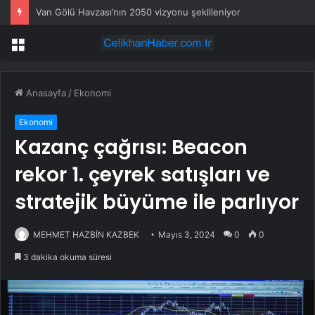
Van Gölü Havzası’nın 2050 vizyonu şekilleniyor
Menü
Anasayfa
/
Ekonomi
Ekonomi
Kazanç çağrısı: Beacon
rekor 1. çeyrek satışları ve
stratejik büyüme ile parlıyor
MEHMET HAZBİN KAZBEK
Mayıs 3, 2024
0
0
3 dakika okuma süresi