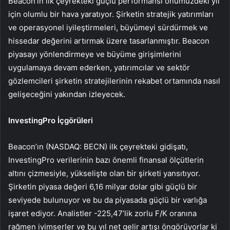
Beacon’ın ilk çeyrekteki güçlü performansı önümüzdeki yıl
için olumlu bir hava yaratıyor. Şirketin stratejik yatırımları
ve operasyonel iyileştirmeleri, büyümeyi sürdürmek ve
hissedar değerini artırmak üzere tasarlanmıştır. Beacon
piyasayı yönlendirmeye ve büyüme girişimlerini
uygulamaya devam ederken, yatırımcılar ve sektör
gözlemcileri şirketin stratejilerinin rekabet ortamında nasıl
gelişeceğini yakından izleyecek.
InvestingPro İçgörüleri
Beacon’ın (NASDAQ: BECN) ilk çeyrekteki gidişatı,
InvestingPro verilerinin bazı önemli finansal ölçütlerin
altını çizmesiyle, yükselişte olan bir şirketi yansıtıyor.
Şirketin piyasa değeri 6,16 milyar dolar gibi güçlü bir
seviyede bulunuyor ve bu da piyasada güçlü bir varlığa
işaret ediyor. Analistler -225,47’lik zorlu F/K oranına
rağmen iyimserler ve bu yıl net gelir artışı öngörüyorlar ki