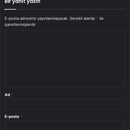
Bir yanıt yazın
E-posta adresiniz yayınlanmayacak.
Gerekli alanlar
*
ile
işaretlenmişlerdir
Y
o
r
u
m
*
Ad
*
E-posta
*