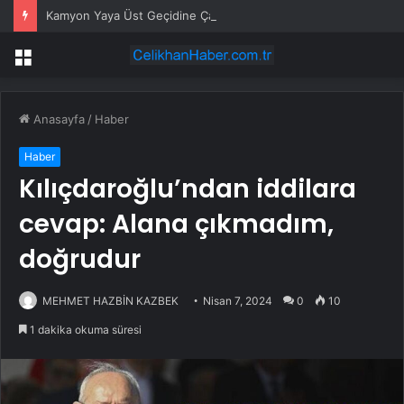
Kamyon Yaya Üst Geçidine Çarptı
Menü
Anasayfa
/
Haber
Haber
Kılıçdaroğlu’ndan iddilara
cevap: Alana çıkmadım,
doğrudur
MEHMET HAZBİN KAZBEK
Nisan 7, 2024
0
10
1 dakika okuma süresi