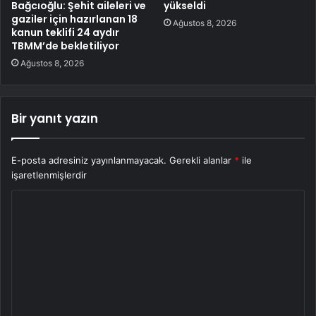
Bağcıoğlu: Şehit aileleri ve
yükseldi
gaziler için hazırlanan 18
Ağustos 8, 2026
kanun teklifi 24 aydır
TBMM’de bekletiliyor
Ağustos 8, 2026
Bir yanıt yazın
E-posta adresiniz yayınlanmayacak.
Gerekli alanlar
*
ile
işaretlenmişlerdir
Y
o
r
u
m
*