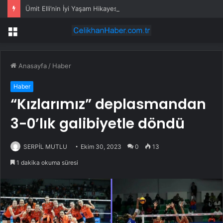
Ümit Elli’nin İyi Yaşam Hikayesi
Menü
Anasayfa
/
Haber
Haber
“Kızlarımız” deplasmandan
3-0’lık galibiyetle döndü
SERPİL MUTLU
Ekim 30, 2023
0
13
1 dakika okuma süresi