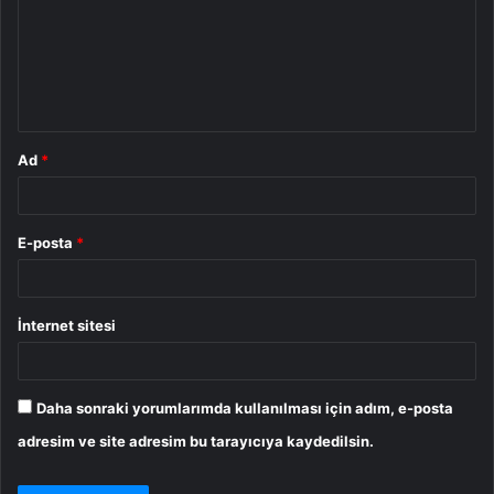
u
m
*
Ad
*
E-posta
*
İnternet sitesi
Daha sonraki yorumlarımda kullanılması için adım, e-posta
adresim ve site adresim bu tarayıcıya kaydedilsin.