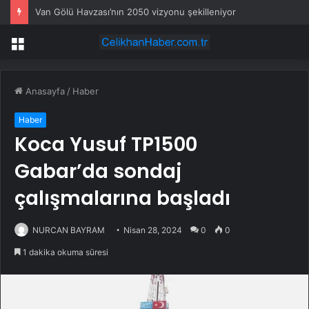
Van Gölü Havzası’nın 2050 vizyonu şekilleniyor
Menü
Anasayfa
/
Haber
Haber
Koca Yusuf TP1500
Gabar’da sondaj
çalışmalarına başladı
NURCAN BAYRAM
Nisan 28, 2024
0
0
1 dakika okuma süresi