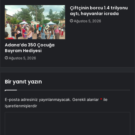
Çiftçinin borcu 1.4 trilyonu
aştı, hayvanlar icrada
Ağustos 5, 2026
Adana’da 350 Çocuğa
Bayram Hediyesi
Ağustos 5, 2026
Bir yanıt yazın
E-posta adresiniz yayınlanmayacak.
Gerekli alanlar
*
ile
işaretlenmişlerdir
Y
o
r