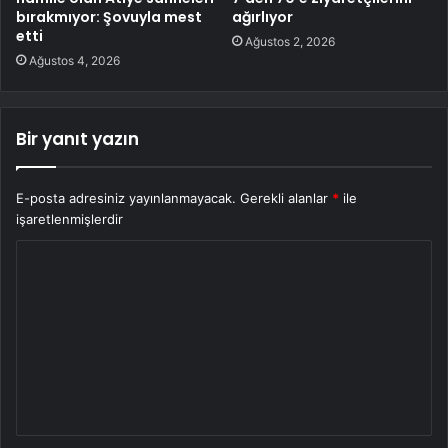
bırakmıyor: Şovuyla mest
ağırlıyor
etti
Ağustos 2, 2026
Ağustos 4, 2026
Bir yanıt yazın
E-posta adresiniz yayınlanmayacak.
Gerekli alanlar
*
ile
işaretlenmişlerdir
Y
o
r
u
m
*