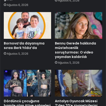
Ağustos 6, 2026
Ağustos 6, 2026
Bornova’da dayanışma
Bennu Gerede hakkında
sırası Berk Yıldız’da
müstehcenlik
soruşturması: O video
Ağustos 5, 2026
yayından kaldırıldı
Ağustos 5, 2026
Dördüncü çocuğuna
Antalya Oyuncak Müzesi
hamile olan Atiye sahneleri
7’den 70’e ziyaretçilerini