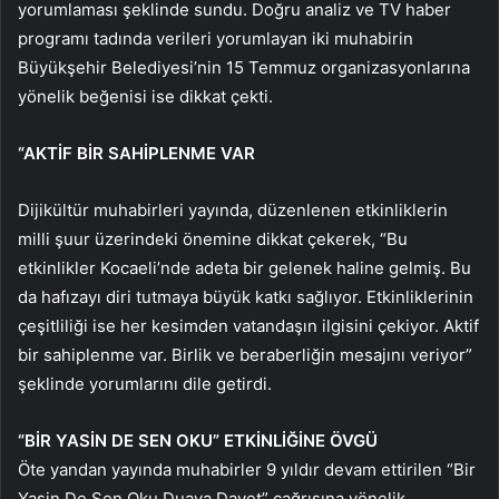
yorumlaması şeklinde sundu. Doğru analiz ve TV haber
programı tadında verileri yorumlayan iki muhabirin
Büyükşehir Belediyesi’nin 15 Temmuz organizasyonlarına
yönelik beğenisi ise dikkat çekti.
“AKTİF BİR SAHİPLENME VAR
Dijikültür muhabirleri yayında, düzenlenen etkinliklerin
milli şuur üzerindeki önemine dikkat çekerek, “Bu
etkinlikler Kocaeli’nde adeta bir gelenek haline gelmiş. Bu
da hafızayı diri tutmaya büyük katkı sağlıyor. Etkinliklerinin
çeşitliliği ise her kesimden vatandaşın ilgisini çekiyor. Aktif
bir sahiplenme var. Birlik ve beraberliğin mesajını veriyor”
şeklinde yorumlarını dile getirdi.
“BİR YASİN DE SEN OKU” ETKİNLİĞİNE ÖVGÜ
Öte yandan yayında muhabirler 9 yıldır devam ettirilen “Bir
Yasin De Sen Oku Duaya Davet” çağrısına yönelik