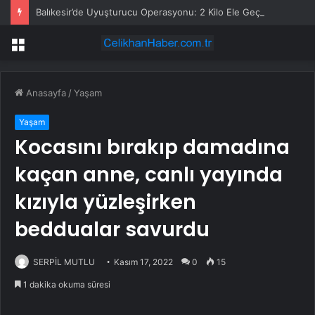
Balıkesir’de Uyuşturucu Operasyonu: 2 Kilo Ele Geçirildi
Menü
Anasayfa
/
Yaşam
Yaşam
Kocasını bırakıp damadına
kaçan anne, canlı yayında
kızıyla yüzleşirken
beddualar savurdu
SERPİL MUTLU
Kasım 17, 2022
0
15
1 dakika okuma süresi