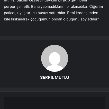
ettiniz. Babam cezaevindeyken bırakıp gitti. Beni
perperişan etti. Bana yapmadıklarını bırakmadılar. Ciğerim
patladı, uyuşturucu husus sattırdılar. Beni kardeşimden
bile kıskanarak çocuğumun ondan olduğunu söylediler”
SERPİL MUTLU