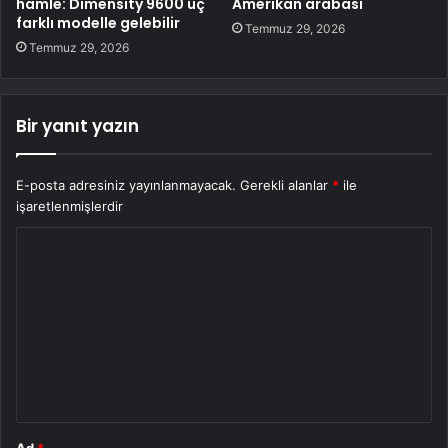
hamle: Dimensity 9600 üç
Amerikan arabası
farklı modelle gelebilir
Temmuz 29, 2026
Temmuz 29, 2026
Bir yanıt yazın
E-posta adresiniz yayınlanmayacak.
Gerekli alanlar
*
ile
işaretlenmişlerdir
Y
o
r
u
m
*
Ad
*