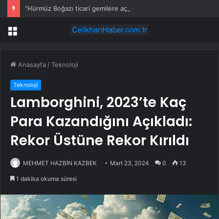
“Hürmüz Boğazı ticari gemilere açık, İran anlaşması yakın olabilir”
Menü
Anasayfa
/
Teknoloji
Teknoloji
Lamborghini, 2023’te Kaç
Para Kazandığını Açıkladı:
Rekor Üstüne Rekor Kırıldı
MEHMET HAZBİN KAZBEK
Mart 23, 2024
0
13
1 dakika okuma süresi