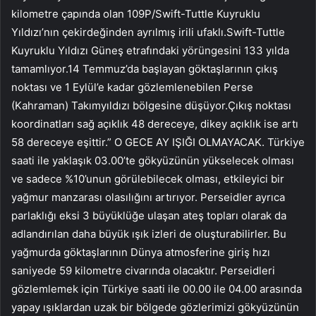
kilometre çapında olan 109P/Swift-Tuttle Kuyruklu
Yıldızı’nın çekirdeğinden ayrılmış irili ufaklı.Swift-Tuttle
Kuyruklu Yıldızı Güneş etrafındaki yörüngesini 133 yılda
tamamlıyor.14 Temmuz’da başlayan göktaşlarının çıkış
noktası ve 1 Eylül’e kadar gözlemlenebilen Perse
(Kahraman) Takımyıldızı bölgesine düşüyor.Çıkış noktası
koordinatları sağ açıklık 48 dereceye, dikey açıklık ise artı
58 dereceye eşittir.” O GECE AY IŞIĞI OLMAYACAK. Türkiye
saati ile yaklaşık 03.00’te gökyüzünün yükselecek olması
ve sadece %10’unun görülebilecek olması, etkileyici bir
yağmur manzarası olasılığını artırıyor. Perseidler ayrıca
parlaklığı eksi 3 büyüklüğe ulaşan ateş topları olarak da
adlandırılan daha büyük ışık izleri de oluşturabilirler. Bu
yağmurda göktaşlarının Dünya atmosferine giriş hızı
saniyede 59 kilometre civarında olacaktır. Perseidleri
gözlemlemek için Türkiye saati ile 00.00 ile 04.00 arasında
yapay ışıklardan uzak bir bölgede gözlerimizi gökyüzünün