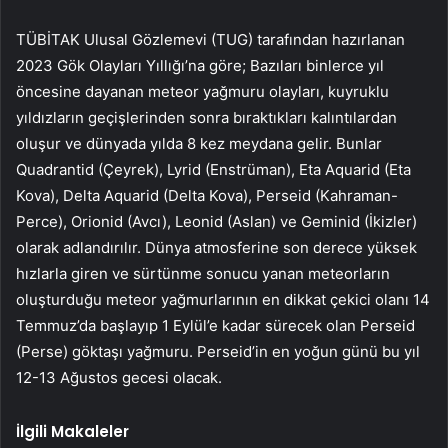
TÜBİTAK Ulusal Gözlemevi (TUG) tarafından hazırlanan
2023 Gök Olayları Yıllığı’na göre; Bazıları binlerce yıl
öncesine dayanan meteor yağmuru olayları, kuyruklu
yıldızların geçişlerinden sonra bıraktıkları kalıntılardan
oluşur ve dünyada yılda 8 kez meydana gelir. Bunlar
Quadrantid (Çeyrek), Lyrid (Enstrüman), Eta Aquarid (Eta
Kova), Delta Aquarid (Delta Kova), Perseid (Kahraman-
Perce), Orionid (Avcı), Leonid (Aslan) ve Geminid (İkizler)
olarak adlandırılır. Dünya atmosferine son derece yüksek
hızlarla giren ve sürtünme sonucu yanan meteorların
oluşturduğu meteor yağmurlarının en dikkat çekici olanı 14
Temmuz’da başlayıp 1 Eylül’e kadar sürecek olan Perseid
(Perse) göktaşı yağmuru. Perseid’in en yoğun günü bu yıl
12-13 Ağustos gecesi olacak.
İlgili Makaleler