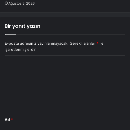
Ağustos 5, 2026
Bir yanıt yazın
E-posta adresiniz yayınlanmayacak.
Gerekli alanlar
*
ile
işaretlenmişlerdir
Y
o
r
u
m
*
Ad
*