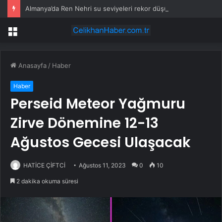
Almanya’da Ren Nehri su seviyeleri rekor düşüklüğe ulaştı
Menü
Anasayfa
/
Haber
Haber
Perseid Meteor Yağmuru
Zirve Dönemine 12-13
Ağustos Gecesi Ulaşacak
HATİCE ÇİFTCİ
Ağustos 11, 2023
0
10
2 dakika okuma süresi