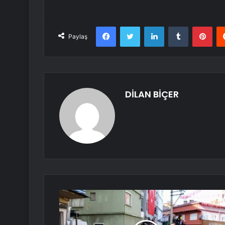
Facebook
Twitter
LinkedIn
Tumblr
Pint
Paylaş
DİLAN BİÇER