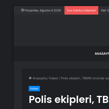
Van G
Perşembe, Ağustos 6 2026
Son Dakika Haberleri
ANASAY
Anasayfa
/
Haber
/
Polis ekipleri, TBMM önünde ey
Haber
Polis ekipleri,