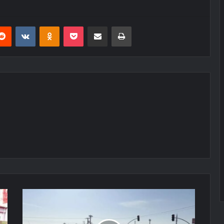
erest
Reddit
VKontakte
Odnoklassniki
Pocket
E-Posta ile paylaş
Yazdır