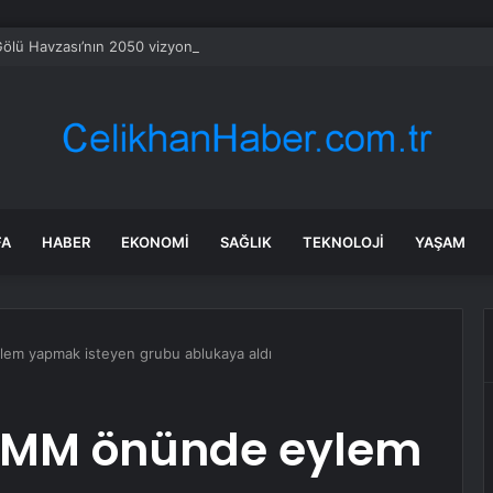
ölü Havzası’nın 2050 vizyonu şekilleniyor
FA
HABER
EKONOMI
SAĞLIK
TEKNOLOJI
YAŞAM
lem yapmak isteyen grubu ablukaya aldı
 TBMM önünde eylem