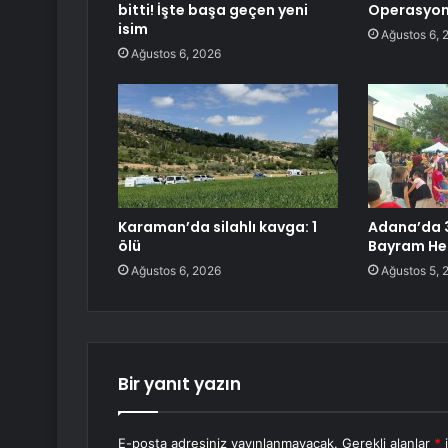
bitti! İşte başa geçen yeni
Operasyon
isim
Ağustos 6, 
Ağustos 6, 2026
Karaman’da silahlı kavga: 1
Adana’da 
ölü
Bayram He
Ağustos 6, 2026
Ağustos 5, 
Bir yanıt yazın
E-posta adresiniz yayınlanmayacak.
Gerekli alanlar
*
i