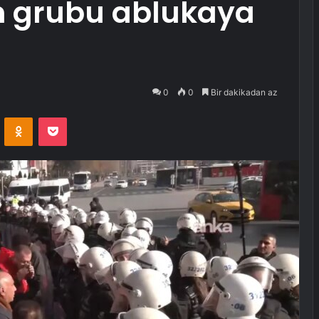
n grubu ablukaya
0
0
Bir dakikadan az
VKontakte
Odnoklassniki
Pocket