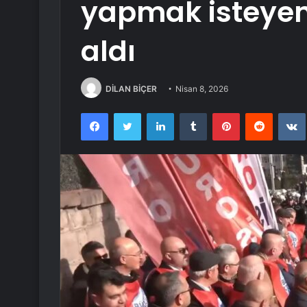
yapmak isteye
aldı
DİLAN BİÇER
Nisan 8, 2026
Facebook
Twitter
LinkedIn
Tumblr
Pinterest
Reddit