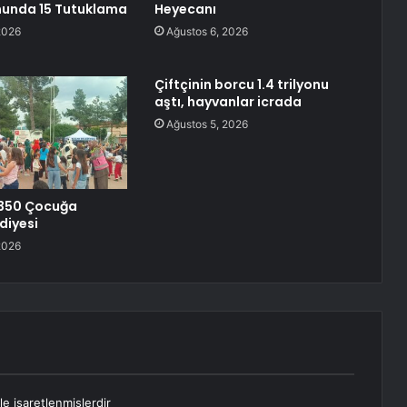
unda 15 Tutuklama
Heyecanı
2026
Ağustos 6, 2026
Çiftçinin borcu 1.4 trilyonu
aştı, hayvanlar icrada
Ağustos 5, 2026
350 Çocuğa
diyesi
2026
le işaretlenmişlerdir