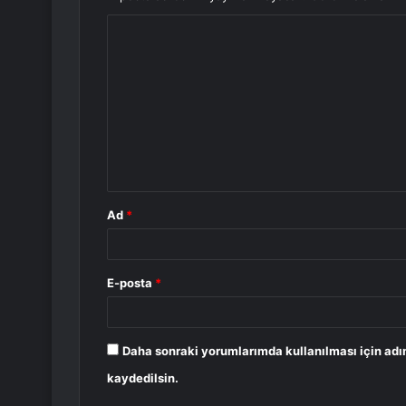
Y
o
r
u
m
*
Ad
*
E-posta
*
Daha sonraki yorumlarımda kullanılması için adı
kaydedilsin.