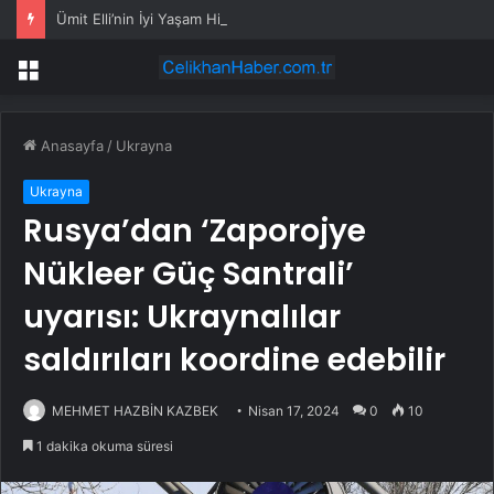
Ümit Elli’nin İyi Yaşam Hikayesi
Menü
Anasayfa
/
Ukrayna
Ukrayna
Rusya’dan ‘Zaporojye
Nükleer Güç Santrali’
uyarısı: Ukraynalılar
saldırıları koordine edebilir
MEHMET HAZBİN KAZBEK
Nisan 17, 2024
0
10
1 dakika okuma süresi