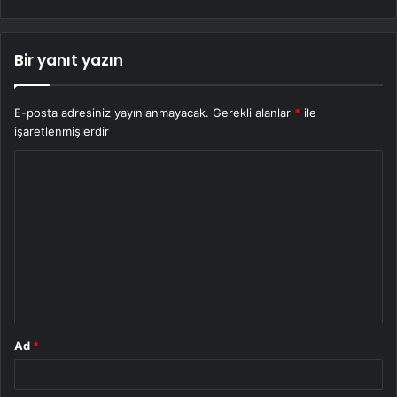
Bir yanıt yazın
E-posta adresiniz yayınlanmayacak.
Gerekli alanlar
*
ile
işaretlenmişlerdir
Y
o
r
u
m
*
Ad
*