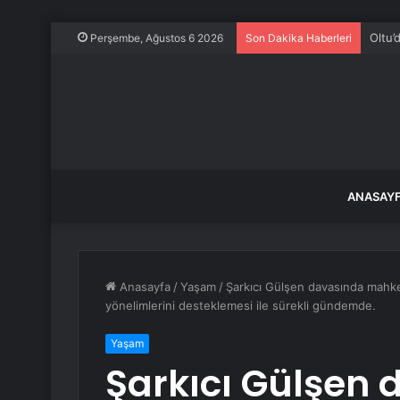
Oltu’
Perşembe, Ağustos 6 2026
Son Dakika Haberleri
ANASAY
Anasayfa
/
Yaşam
/
Şarkıcı Gülşen davasında mahke
yönelimlerini desteklemesi ile sürekli gündemde.
Yaşam
Şarkıcı Gülşen