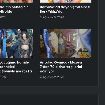
dır’ın bebeğinin
Bornova’da dayanışma sırası
lli oldu
Berk Yıldız’da
2026
Ağustos 5, 2026
çocuğuna hamile
Antalya Oyuncak Müzesi
sahneleri
7’den 70’e ziyaretçilerini
: Şovuyla mest etti
ağırlıyor
2026
Ağustos 2, 2026