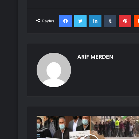
Facebook
Twitter
LinkedIn
Tumblr
Pint
Paylaş
ARİF MERDEN