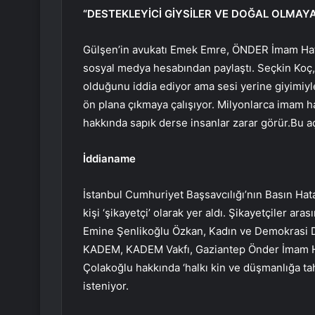
“DESTEKLEYİCİ GİYSİLER VE DOĞAL OLMAY
Gülşen’in avukatı Emek Emre, ÖNDER İmam Hatip
sosyal medya hesabından paylaştı. Seçkin Koç, “D
olduğunu iddia ediyor ama sesi yerine giyimiyl
ön plana çıkmaya çalışıyor. Milyonlarca imam h
hakkında sapık derse insanlar zarar görür.Bu aç
İddianame
İstanbul Cumhuriyet Başsavcılığı’nın Basın Hat
kişi ‘şikayetçi’ olarak yer aldı. Şikayetçiler a
Emine Şenlikoğlu Özkan, Kadın ve Demokrasi 
KADEM, KADEM Vakfı, Gaziantep Önder İmam Ha
Çolakoğlu hakkında ‘halkı kin ve düşmanlığa tah
isteniyor.