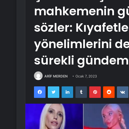
mahkemenin gü
sözler: Kıyafetle
yönelimlerini d
sürekli gündem
ARİF MERDEN
Ocak 7, 2023
Facebook
Twitter
LinkedIn
Tumblr
Pinterest
Reddit