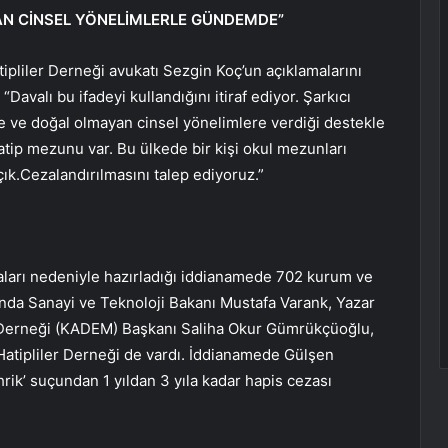
AN CİNSEL YÖNELİMLERLE GÜNDEMDE”
liler Derneği avukatı Sezgin Koç’un açıklamalarını
avalı bu ifadeyi kullandığını itiraf ediyor. Şarkıcı
e ve doğal olmayan cinsel yönelimlere verdiği destekle
atip mezunu var. Bu ülkede bir kişi okul mezunları
ık.Cezalandırılmasını talep ediyoruz.”
aları nedeniyle hazırladığı iddianamede 702 kurum ve
rasında Sanayi ve Teknoloji Bakanı Mustafa Varank, Yazar
Derneği (KADEM) Başkanı Saliha Okur Gümrükçüoğlu,
tipliler Derneği de vardı. İddianamede Gülşen
rik’ suçundan 1 yıldan 3 yıla kadar hapis cezası