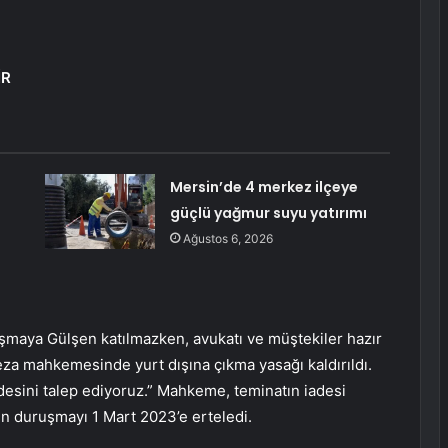
İR
Mersin’de 4 merkez ilçeye
güçlü yağmur suyu yatırımı
Ağustos 6, 2026
şmaya Gülşen katılmazken, avukatı ve müştekiler hazır
za mahkemesinde yurt dışına çıkma yasağı kaldırıldı.
esini talep ediyoruz.” Mahkeme, teminatın iadesi
çin duruşmayı 1 Mart 2023’e erteledi.