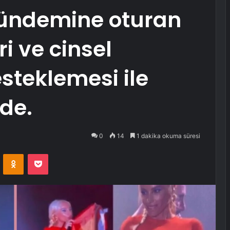
ndemine oturan
ri ve cinsel
esteklemesi ile
de.
0
14
1 dakika okuma süresi
VKontakte
Odnoklassniki
Pocket