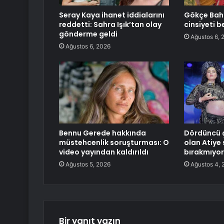
Seray Kaya ihanet iddialarını
Gökçe Baha
reddetti: Sahra Işık’tan olay
cinsiyeti be
gönderme geldi
Ağustos 6, 
Ağustos 6, 2026
Bennu Gerede hakkında
Dördüncü 
müstehcenlik soruşturması: O
olan Atiye 
video yayından kaldırıldı
bırakmıyor
Ağustos 5, 2026
Ağustos 4, 
Bir yanıt yazın