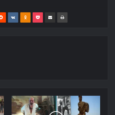
erest
Reddit
VKontakte
Odnoklassniki
Pocket
E-Posta ile paylaş
Yazdır