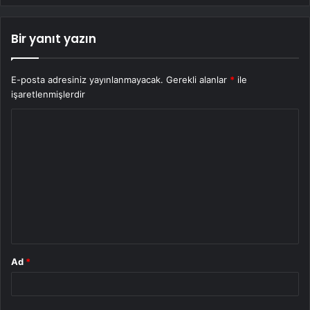
Bir yanıt yazın
E-posta adresiniz yayınlanmayacak.
Gerekli alanlar
*
ile
işaretlenmişlerdir
Y
o
r
u
m
*
Ad
*