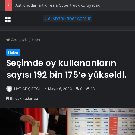
Astronotları artık Tesla Cybertruck koruyacak
Menü
Anasayfa
/
Haber
Haber
Seçimde oy kullananların
sayısı 192 bin 175’e yükseldi.
HATİCE ÇİFTCİ
Mayıs 6, 2023
0
13
Bir dakikadan az