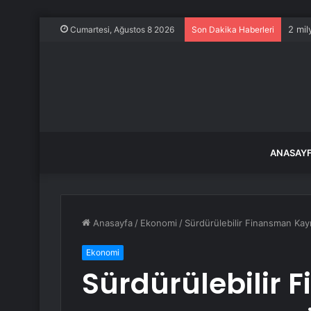
2 mil
Cumartesi, Ağustos 8 2026
Son Dakika Haberleri
ANASAY
Anasayfa
/
Ekonomi
/
Sürdürülebilir Finansman Kay
Ekonomi
Sürdürülebilir