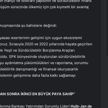
 inançlı ve istikrarlı yapısının ve sürdürülebilir finans
üşüm sürecinde ülkemiz için çok kıymetli bir avantaj
konuşmasında şu bahislere değindi:
yasası eserlerinin gelişimi için uygun ekosistemi
ruz. Sırasıyla 2020 ve 2022 yıllarında hayata geçirilen
le Yeşil ve Sürdürülebilir Borçlanma Araçları
 oldu. SPK bünyesinde oluşturulan sürdürülebilirlik
yu aydınlatma yükümlülükleri ve raporlama, sorumlu
ülebilirlik danışmanlığı ve finansal okuryazarlık
istemin gelişimine daha fazla katkı sağlamayı
AN SONRA İKİNCİ EN BÜYÜK PAYA SAHİP”
kınma Bankası Yatırımdan Sorumlu Lideri
Huib-Jan de