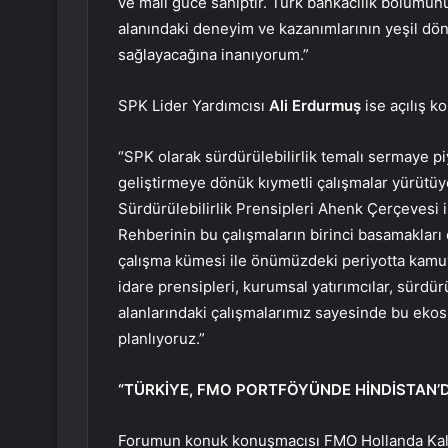
ve mali güce sahiptir. Türk bankacılık bölümünün
alanındaki deneyim ve kazanımlarının yeşil dön
sağlayacağına inanıyorum.”
SPK Lider Yardımcısı
Ali Erdurmuş
ise açılış 
“SPK olarak sürdürülebilirlik temalı sermaye pi
geliştirmeye dönük kıymetli çalışmalar yürütüyo
Sürdürülebilirlik Prensipleri Ahenk Çerçevesi i
Rehberinin bu çalışmaların birinci basamakları
çalışma kümesi ile önümüzdeki periyotta kamu
idare prensipleri, kurumsal yatırımcılar, sürdür
alanlarındaki çalışmalarımız sayesinde bu ekos
planlıyoruz.”
“TÜRKİYE, FMO PORTFÖYÜNDE HİNDİSTAN’D
Forumun konuk konuşmacısı FMO Hollanda Kal