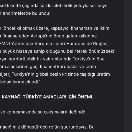
sel likidite çağında sürdürülebilirlik yoluyla sermaye
erlendirmelerde bulundu:
ri öncelikli olmak üzere, kapsayıcı finansman ve iklim
ımı finanse eden Avrupa’nın önde gelen kalkınma
FMO) Yatırımdan Sorumlu Lideri Huib-Jan de Ruijter,
en büyük hisseye sahip olduğunu belirterek önümüzdeki
rşın sürdürülebilirlik yatırımlarında Türkiye’nin öne
ım alanlarının güç, finansal kuruluşlar ve tarım
ter, Türkiye’nin global besin krizinde taşıdığı üretim
 kelamlarına ekledi.”
KAYNAĞI TÜRKİYE AMAÇLARI İÇİN ÖNEMLİ
ise konuşmasında şu çalışmalara değindi:
 oynadığımız dönüştürücü rolün şuurundayız. Bu