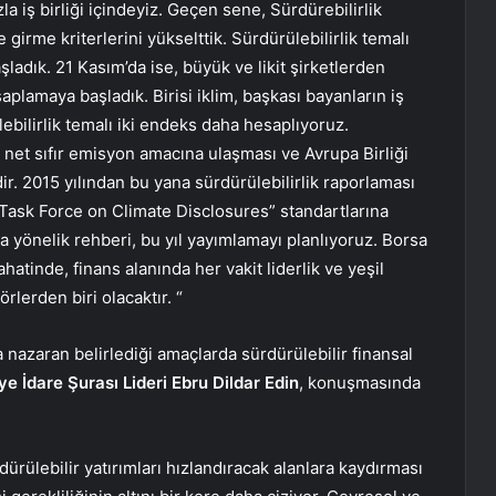
la iş birliği içindeyiz. Geçen sene, Sürdürebilirlik
irme kriterlerini yükselttik. Sürdürülebilirlik temalı
ladık. 21 Kasım’da ise, büyük ve likit şirketlerden
aplamaya başladık. Birisi iklim, başkası bayanların iş
ebilirlik temalı iki endeks daha hesaplıyoruz.
net sıfır emisyon amacına ulaşması ve Avrupa Birliği
ir. 2015 yılından bu yana sürdürülebilirlik raporlaması
“Task Force on Climate Disclosures” standartlarına
a yönelik rehberi, bu yıl yayımlamayı planlıyoruz. Borsa
hatinde, finans alanında her vakit liderlik ve yeşil
rlerden biri olacaktır. “
 nazaran belirlediği amaçlarda sürdürülebilir finansal
e İdare Şurası Lideri Ebru Dildar Edin
, konuşmasında
rülebilir yatırımları hızlandıracak alanlara kaydırması