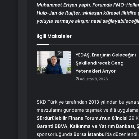
Muhammet Erişen yaptı. Forumda FMO-Hollan
Huib-Jan de Ruijter, sıkılaşan küresel likidit
yoluyla sermaye akışını nasıl sağlayabileceğin
İlgili Makaleler
YEDAŞ, Enerjinin Geleceğini
Şekillendirecek Genç
Yetenekleri Arıyor
Ağustos 8, 2026
SKD Türkiye tarafından 2013 yılından bu yana s
mevzularını gündeme taşımak ve âlâ uygulamal
Sürdürülebilir Finans Forumu’nun 8’incisi
29 K
Garanti BBVA, Kalkınma ve Yatırım Bankası,
sponsorluğunda
Borsa İstanbul
’da düzenlendi.