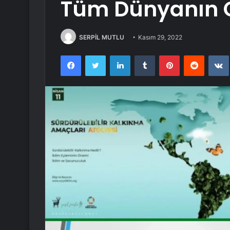
Tüm Dünyanın Ö
SERPİL MUTLU
Kasım 29, 2022
Facebook
Twitter
LinkedIn
Tumblr
Pinterest
Reddit