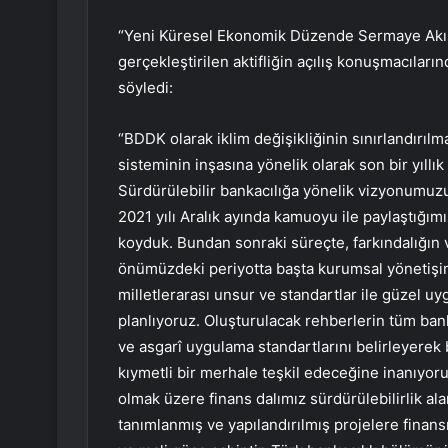
“Yeni Küresel Ekonomik Düzende Sermaye Akışın
gerçekleştirilen aktifliğin açılış konuşmacılar
söyledi:
“BDDK olarak iklim değişikliğinin sınırlandırıl
sisteminin inşasına yönelik olarak son bir yıl
Sürdürülebilir bankacılığa yönelik vizyonumuzu,
2021 yılı Aralık ayında kamuoyu ile paylaştığımız
koyduk. Bundan sonraki süreçte, farkındalığın v
önümüzdeki periyotta başta kurumsal yönetişim
milletlerarası unsur ve standartlar ile güzel uy
planlıyoruz. Oluşturulacak rehberlerin tüm bank
ve asgarî uygulama standartlarını belirleyerek 
kıymetli bir merhale teşkil edeceğine inanıyor
olmak üzere finans dalımız sürdürülebilirlik al
tanımlanmış ve yapılandırılmış projelere finan