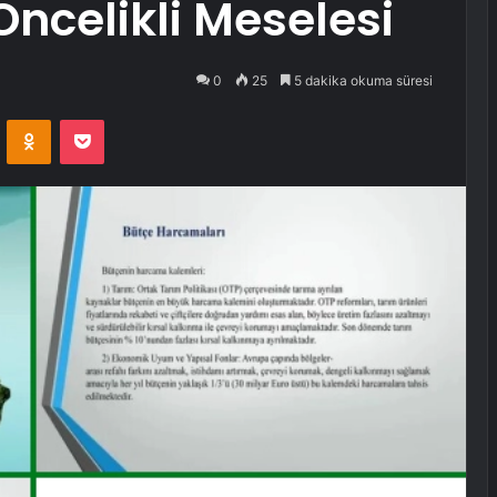
ncelikli Meselesi
0
25
5 dakika okuma süresi
VKontakte
Odnoklassniki
Pocket