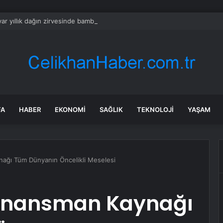
yar yıllık dağın zirvesinde bambaşka bir dünya var
FA
HABER
EKONOMI
SAĞLIK
TEKNOLOJI
YAŞAM
nağı Tüm Dünyanın Öncelikli Meselesi
 Finansman Kaynağı