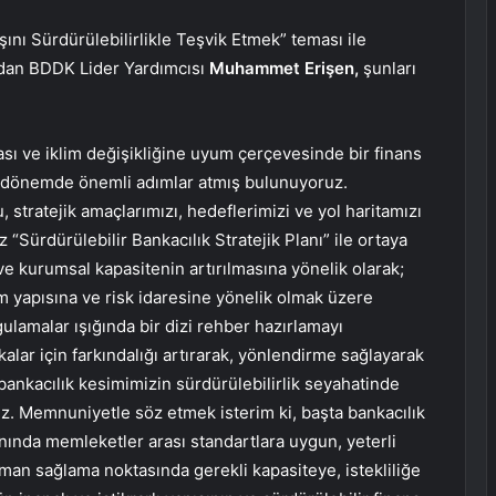
ı Sürdürülebilirlikle Teşvik Etmek” teması ile
ından BDDK Lider Yardımcısı
Muhammet Erişen,
şunları
ması ve iklim değişikliğine uyum çerçevesinde bir finans
lık dönemde önemli adımlar atmış bulunuyoruz.
 stratejik amaçlarımızı, hedeflerimizi ve yol haritamızı
 “Sürdürülebilir Bankacılık Stratejik Planı” ile ortaya
e kurumsal kapasitenin artırılmasına yönelik olarak;
 yapısına ve risk idaresine yönelik olmak üzere
gulamalar ışığında bir dizi rehber hazırlamayı
alar için farkındalığı artırarak, yönlendirme sağlayarak
bankacılık kesimimizin sürdürülebilirlik seyahatinde
uz. Memnuniyetle söz etmek isterim ki, başta bankacılık
anında memleketler arası standartlara uygun, yeterli
sman sağlama noktasında gerekli kapasiteye, istekliliğe