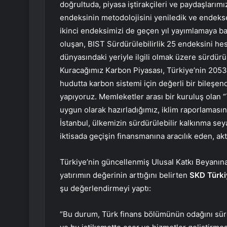
doğrultuda, piyasa iştirakçileri ve paydaşlarımız
endeksinin metodolojisini yeniledik ve endekse g
ikinci endeksimizi de geçen yıl yayımlamaya baş
oluşan, BIST Sürdürülebilirlik 25 endeksini hes
dünyasındaki yeriyle ilgili olmak üzere sürdürül
Kuracağımız Karbon Piyasası, Türkiye’nin 2053 
hudutta karbon sistemi için değerli bir bileşend
yapıyoruz. Memleketler arası bir kuruluş olan 
uygun olarak hazırladığımız, iklim raporlamasın
İstanbul, ülkemizin sürdürülebilir kalkınma seya
iktisada geçişin finansmanına aracılık eden, aktö
Türkiye’nin güncellenmiş Ulusal Katkı Beyanına
yatırımın değerinin arttığını belirten
SKD Türkiy
şu değerlendirmeyi yaptı:
“Bu durum, Türk finans bölümünün odağını sürdü