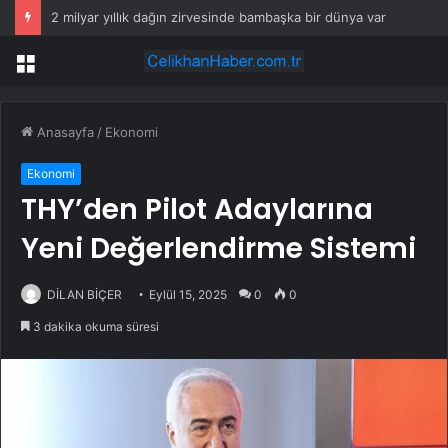
2 milyar yıllık dağın zirvesinde bambaşka bir dünya var
Menü
Anasayfa
/
Ekonomi
Ekonomi
THY’den Pilot Adaylarına
Yeni Değerlendirme Sistemi
DİLAN BİÇER
Eylül 15, 2025
0
0
3 dakika okuma süresi