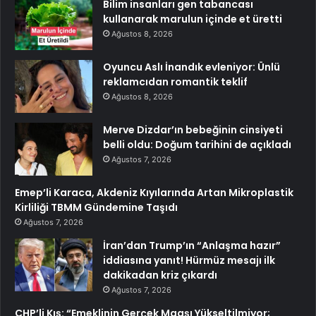
Bilim insanları gen tabancası
kullanarak marulun içinde et üretti
Ağustos 8, 2026
Oyuncu Aslı İnandık evleniyor: Ünlü
reklamcıdan romantik teklif
Ağustos 8, 2026
Merve Dizdar’ın bebeğinin cinsiyeti
belli oldu: Doğum tarihini de açıkladı
Ağustos 7, 2026
Emep’li Karaca, Akdeniz Kıyılarında Artan Mikroplastik
Kirliliği TBMM Gündemine Taşıdı
Ağustos 7, 2026
İran’dan Trump’ın “Anlaşma hazır”
iddiasına yanıt! Hürmüz mesajı ilk
dakikadan kriz çıkardı
Ağustos 7, 2026
CHP’li Kış: “Emeklinin Gerçek Maaşı Yükseltilmiyor;