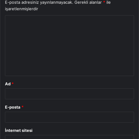
E-posta adresiniz yayınlanmayacak.
Gerekli alanlar
*
ile
işaretlenmişlerdir
Y
o
r
u
m
*
Ad
*
E-posta
*
İnternet sitesi