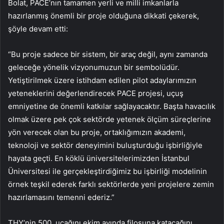
Bolat, PACE’nın tamamen yerli ve milli imkanlarla
hazırlanmış önemli bir proje olduğuna dikkati çekerek,
şöyle devam etti:
“Bu proje sadece bir sistem, bir araç değil, aynı zamanda
geleceğe yönelik vizyonumuzun bir sembolüdür.
Yetiştirilmek üzere istihdam edilen pilot adaylarımızın
yeteneklerini değerlendirecek PACE projesi, uçuş
emniyetine de önemli katkılar sağlayacaktır. Başta havacılık
olmak üzere pek çok sektörde yetenek ölçüm süreçlerine
yön verecek olan bu proje, ortaklığımızın akademi,
teknoloji ve sektör deneyimini buluşturduğu işbirliğiyle
hayata geçti. En köklü üniversitelerimizden İstanbul
Üniversitesi ile gerçekleştirdiğimiz bu işbirliği modelinin
örnek teşkil ederek farklı sektörlerde yeni projelere zemin
hazırlamasını temenni ederiz.”
THY’nin 500. uçağını ekim ayında filosuna katacağını