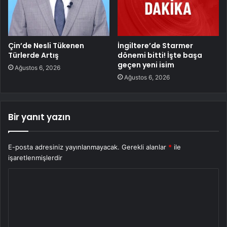
Çin’de Nesli Tükenen
İngiltere’de Starmer
Türlerde Artış
dönemi bitti! İşte başa
geçen yeni isim
Ağustos 6, 2026
Ağustos 6, 2026
Bir yanıt yazın
E-posta adresiniz yayınlanmayacak.
Gerekli alanlar
*
ile
işaretlenmişlerdir
Y
o
r
u