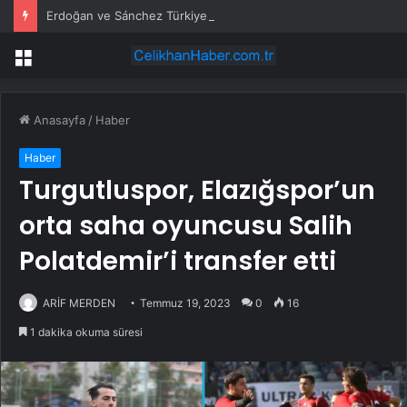
Erdoğan ve Sánchez Türkiye-İspanya İlişkilerini Görüştü
Menü
Anasayfa
/
Haber
Haber
Turgutluspor, Elazığspor’un
orta saha oyuncusu Salih
Polatdemir’i transfer etti
ARİF MERDEN
Temmuz 19, 2023
0
16
1 dakika okuma süresi