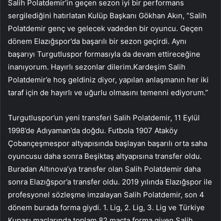
Salih Polatdemir’in geçen sezon iyi bir performans
sergilediğini hatırlatan Kulüp Başkanı Gökhan Akın, “Salih
Polatdemir genç ve gelecek vadeden bir oyuncu. Geçen
dönem Elazığspor’da başarılı bir sezon geçirdi. Aynı
başarıyı Turgutluspor formasıyla da devam ettireceğine
inanıyorum. Hayırlı sezonlar dilerim.Kardeşim Salih
Polatdemir’e hoş geldiniz diyor, yapılan anlaşmanın her iki
taraf için de hayırlı ve uğurlu olmasını temenni ediyorum.”
Turgutluspor’un yeni transferi Salih Polatdemir, 11 Eylül
1998’de Adıyaman’da doğdu. Futbola 1907 Ataköy
Çobançeşmespor altyapısında başlayan başarılı orta saha
oyuncusu daha sonra Beşiktaş altyapısına transfer oldu.
Buradan Altınova’ya transfer olan Salih Polatdemir daha
sonra Elazığspor’a transfer oldu. 2019 yılında Elazığspor ile
profesyonel sözleşme imzalayan Salih Polatdemir, son 4
dönem burada forma giydi. 1. Lig, 2. Lig, 3. Lig ve Türkiye
Kupası maçlarında toplam 82 maçta forma giyen Salih