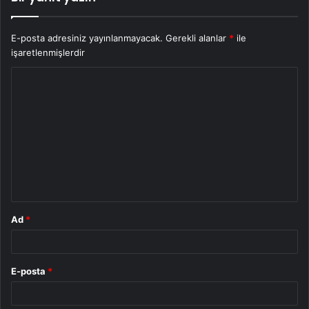
E-posta adresiniz yayınlanmayacak.
Gerekli alanlar
*
ile
işaretlenmişlerdir
Y
o
r
u
m
*
Ad
*
E-posta
*