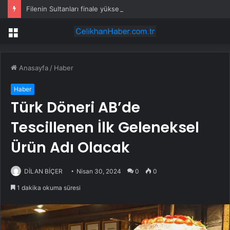
Filenin Sultanları finale yükseldi
Menü
Anasayfa
/
Haber
Haber
Türk Döneri AB’de
Tescillenen İlk Geleneksel
Ürün Adı Olacak
DİLAN BİÇER
Nisan 30, 2024
0
0
1 dakika okuma süresi