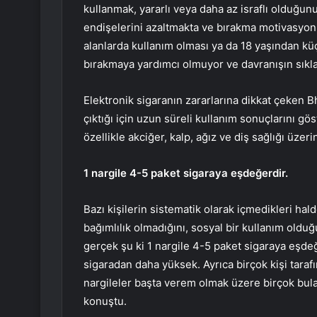
kullanmak, yararlı veya daha az israflı olduğu
endişelerini azaltmakta ve bırakma motivasyonl
alanlarda kullanım olması ya da 18 yaşından kü
bırakmaya yardımcı olmuyor ve davranışın sıkla
Elektronik sigaranın zararlarına dikkat çeken B
çıktığı için uzun süreli kullanım sonuçlarını gö
özellikle akciğer, kalp, ağız ve diş sağlığı üze
1 nargile 4-5 paket sigaraya eşdeğerdir.
Bazı kişilerin sistematik olarak içmedikleri hal
bağımlılık olmadığını, sosyal bir kullanım old
gerçek şu ki 1 nargile 4-5 paket sigaraya eşdeğ
sigaradan daha yüksek. Ayrıca birçok kişi tara
nargileler başta verem olmak üzere birçok bula
konuştu.