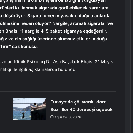
 çalışmanın aktif bir işlem olmadığını vurgulayan
rünleri kullanmak sigarada görülebilecek zararlara
u düşürüyor. Sigara içmenin yasak olduğu alanlarda
rülmesine neden oluyor.” Nargile, aromalı sigaralar ve
en Bhais, “1 nargile 4-5 paket sigaraya eşdeğerdir.
 ağız ve diş sağlığı üzerinde olumsuz etkileri olduğu
tırır.” söz konusu.
man Klinik Psikolog Dr. Aslı Başabak Bhais, 31 Mayıs
ığı ile ilgili açıklamalarda bulundu.
Türkiye’de çöl sıcaklıkları:
Bazı iller 40 dereceyi aşacak
Ağustos 6, 2026