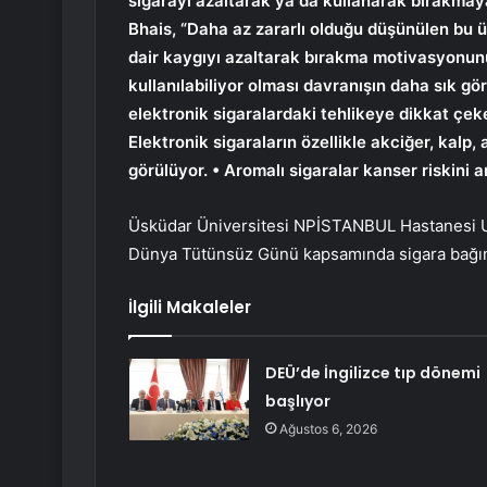
sigarayı azaltarak ya da kullanarak bırakmaya
Bhais, “Daha az zararlı olduğu düşünülen bu ü
dair kaygıyı azaltarak bırakma motivasyonun
kullanılabiliyor olması davranışın daha sık gö
elektronik sigaralardaki tehlikeye dikkat çek
Elektronik sigaraların özellikle akciğer, kalp,
görülüyor. • Aromalı sigaralar kanser riskini ar
Üsküdar Üniversitesi NPİSTANBUL Hastanesi Uz
Dünya Tütünsüz Günü kapsamında sigara bağımlıl
İlgili Makaleler
DEÜ’de İngilizce tıp dönemi
başlıyor
Ağustos 6, 2026