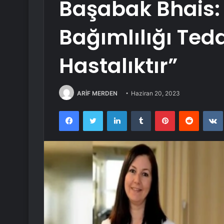
Başabak Bhais:
Bağımlılığı Tedav
Hastalıktır”
ARİF MERDEN
Haziran 20, 2023
Facebook
Twitter
LinkedIn
Tumblr
Pinterest
Reddit