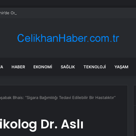
r’de Ortak Tarım Makineleri Parkı açıldı
FA
HABER
EKONOMI
SAĞLIK
TEKNOLOJI
YAŞAM
abak Bhais: “Sigara Bağımlılığı Tedavi Edilebilir Bir Hastalıktır”
kolog Dr. Aslı