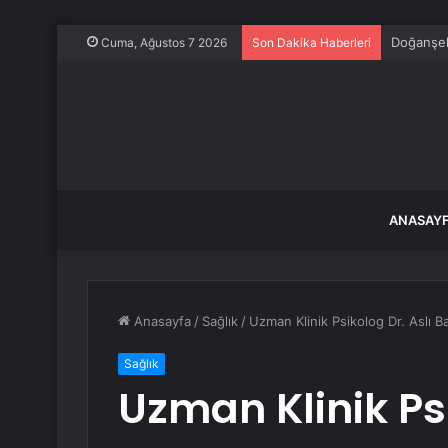
Doğanşehi
Cuma, Ağustos 7 2026
Son Dakika Haberleri
ANASAY
Anasayfa
/
Sağlık
/
Uzman Klinik Psikolog Dr. Aslı Baş
Sağlık
Uzman Klinik Psi