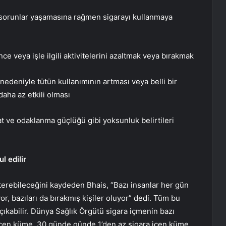
l sorunlar yaşamasına rağmen sigarayı kullanmaya
ce veya işle ilgili aktivitelerini azaltmak veya bırakmak
 nedeniyle tütün kullanımının artması veya belli bir
aha az etkili olması
t ve odaklanma güçlüğü gibi yoksunluk belirtileri
l edilir
terebileceğini kaydeden Bhais, “Bazı insanlar her gün
iyor, bazıları da bırakmış kişiler oluyor” dedi. Tüm bu
çıkabilir. Dünya Sağlık Örgütü sigara içmenin bazı
 içen küme, 30 günde günde 1’den az sigara içen küme