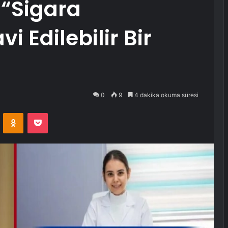
 “Sigara
i Edilebilir Bir
0
9
4 dakika okuma süresi
VKontakte
Odnoklassniki
Pocket