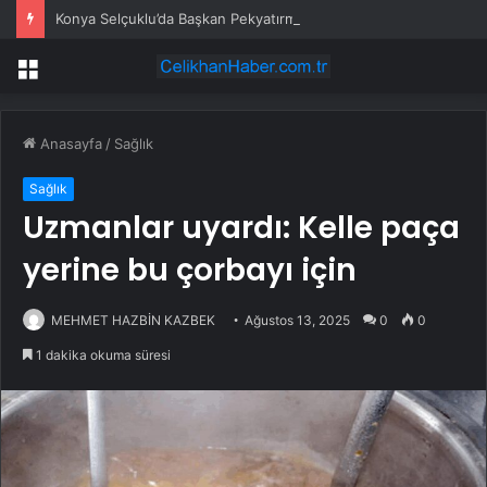
Konya Selçuklu’da Başkan Pekyatırmacı’dan esnaf ziyareti
Menü
Anasayfa
/
Sağlık
Sağlık
Uzmanlar uyardı: Kelle paça
yerine bu çorbayı için
MEHMET HAZBİN KAZBEK
Ağustos 13, 2025
0
0
1 dakika okuma süresi