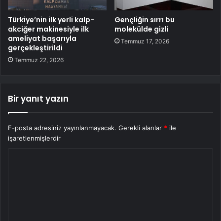
Türkiye’nin ilk yerli kalp-
Gençliğin sırrı bu
akciğer makinesiyle ilk
molekülde gizli
ameliyat başarıyla
Temmuz 17, 2026
gerçekleştirildi
Temmuz 22, 2026
Bir yanıt yazın
E-posta adresiniz yayınlanmayacak.
Gerekli alanlar
*
ile
işaretlenmişlerdir
Y
o
r
u
m