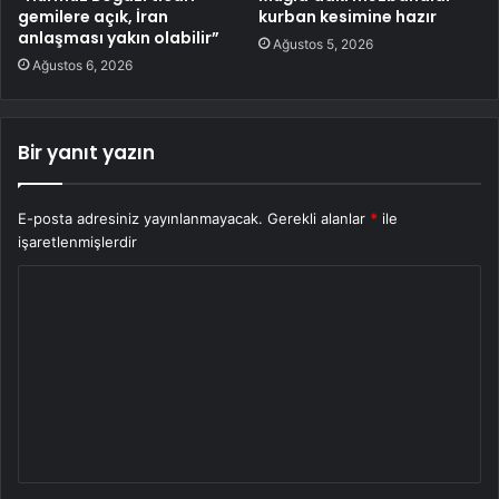
gemilere açık, İran
kurban kesimine hazır
anlaşması yakın olabilir”
Ağustos 5, 2026
Ağustos 6, 2026
Bir yanıt yazın
E-posta adresiniz yayınlanmayacak.
Gerekli alanlar
*
ile
işaretlenmişlerdir
Y
o
r
u
m
*