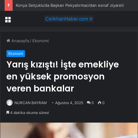
Konya Selçuklu’da Başkan Pekyatırmacı’dan esnaf ziyareti
Menü
Anasayfa
/
Ekonomi
Ekonomi
Yarış kızıştı! İşte emekliye
en yüksek promosyon
veren bankalar
NURCAN BAYRAM
Ağustos 4, 2025
0
0
4 dakika okuma süresi